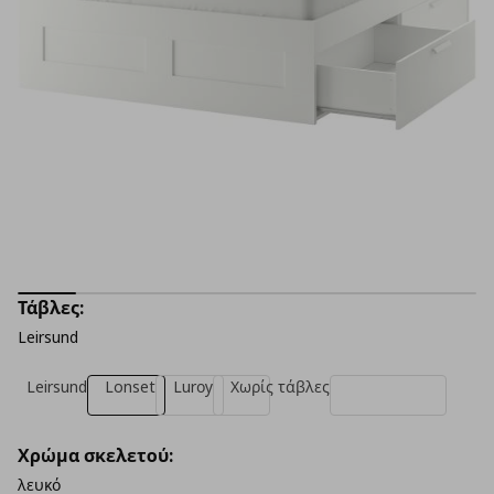
Τάβλες:
Leirsund
Leirsund
Lonset
Lurοy
Χωρίς τάβλες
Χρώμα σκελετού:
λευκό