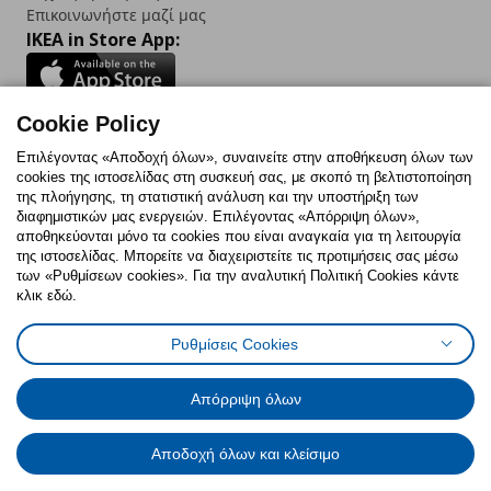
Επικοινωνήστε μαζί μας
IKEA in Store App:
Cookie Policy
Follow us:
Επιλέγοντας «Αποδοχή όλων», συναινείτε στην αποθήκευση όλων των
cookies της ιστοσελίδας στη συσκευή σας, με σκοπό τη βελτιστοποίηση
Facebook
Instagram
TikTok
Youtube
Pinterest
Twitter
της πλοήγησης, τη στατιστική ανάλυση και την υποστήριξη των
διαφημιστικών μας ενεργειών. Επιλέγοντας «Απόρριψη όλων»,
αποθηκεύονται μόνο τα cookies που είναι αναγκαία για τη λειτουργία
της ιστοσελίδας. Μπορείτε να διαχειριστείτε τις προτιμήσεις σας μέσω
των «Ρυθμίσεων cookies». Για την αναλυτική Πολιτική Cookies κάντε
κλικ εδώ.
Πολιτική Cookies
Δήλωση ψηφιακής προσβασιμότητας
Ρυθμίσεις Cookies
Ρυθμίσεις cookies
Όροι Χρήσης
Γενική Πολιτική Προσωπικών Δεδομένων
Πολιτική Προσωπικών Δεδομένων για ΙΚΕΑ.gr
Απόρριψη όλων
Κώδικας Καταναλωτικής Δεοντολογίας
Αποδοχή όλων και κλείσιμο
© Inter-IKEA Systems B.V. 1999 - 2025