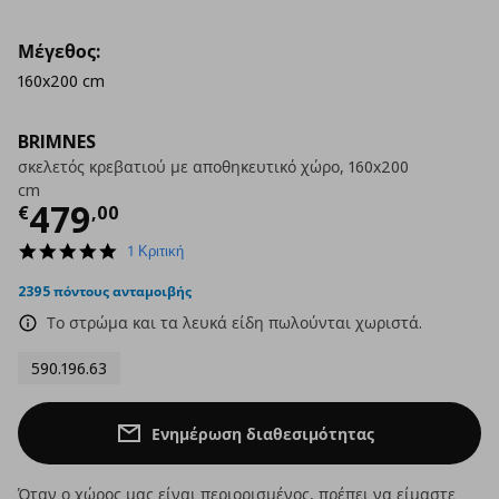
Μέγεθος:
160x200 cm
BRIMNES
σκελετός κρεβατιού με αποθηκευτικό χώρο, 160x200
cm
Τρέχουσα τιμή
€ 479,00
479
€
,
00
5.0
1 Κριτική
star
rating
2395 πόντους ανταμοιβής
Το στρώμα και τα λευκά είδη πωλούνται χωριστά.
590.196.63
Ενημέρωση διαθεσιμότητας
Όταν ο χώρος μας είναι περιορισμένος, πρέπει να είμαστε