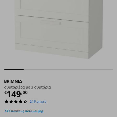
BRIMNES
συρταριέρα με 3 συρτάρια
Τρέχουσα τιμή
€ 149,00
149
€
,
00
4.5
24 Κριτικές
star
rating
745 πόντους ανταμοιβής