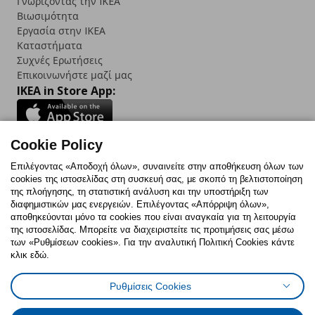
Γνωρίζοντας την IKEA
Βιωσιμότητα
Εργασία στην IKEA
Καταστήματα
Συχνές Ερωτήσεις
Επικοινωνήστε μαζί μας
IKEA in Store App:
Cookie Policy
Follow us:
Επιλέγοντας «Αποδοχή όλων», συναινείτε στην αποθήκευση όλων των
cookies της ιστοσελίδας στη συσκευή σας, με σκοπό τη βελτιστοποίηση
Facebook
Instagram
TikTok
Youtube
Pinterest
Twitter
της πλοήγησης, τη στατιστική ανάλυση και την υποστήριξη των
διαφημιστικών μας ενεργειών. Επιλέγοντας «Απόρριψη όλων»,
αποθηκεύονται μόνο τα cookies που είναι αναγκαία για τη λειτουργία
της ιστοσελίδας. Μπορείτε να διαχειριστείτε τις προτιμήσεις σας μέσω
των «Ρυθμίσεων cookies». Για την αναλυτική Πολιτική Cookies κάντε
κλικ εδώ.
Πολιτική Cookies
Δήλωση ψηφιακής προσβασιμότητας
Ρυθμίσεις Cookies
Ρυθμίσεις cookies
Όροι Χρήσης
Γενική Πολιτική Προσωπικών Δεδομένων