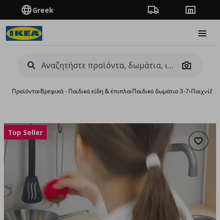
Greek
Πορεία παραγγελίας
Καταστή
Burge
Camera
Προϊόντα
›
Βρεφικά - Παιδικά είδη & έπιπλα
›
Παιδικό δωμάτιο 3-7
›
Παιχνίδια 
Top Seller
Προσθή