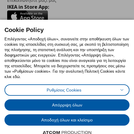
Επικοινωνήστε μαζί μας
IKEA in Store App:
Cookie Policy
Follow us:
Επιλέγοντας «Αποδοχή όλων», συναινείτε στην αποθήκευση όλων των
cookies της ιστοσελίδας στη συσκευή σας, με σκοπό τη βελτιστοποίηση
Facebook
Instagram
TikTok
Youtube
Pinterest
Twitter
της πλοήγησης, τη στατιστική ανάλυση και την υποστήριξη των
διαφημιστικών μας ενεργειών. Επιλέγοντας «Απόρριψη όλων»,
αποθηκεύονται μόνο τα cookies που είναι αναγκαία για τη λειτουργία
της ιστοσελίδας. Μπορείτε να διαχειριστείτε τις προτιμήσεις σας μέσω
των «Ρυθμίσεων cookies». Για την αναλυτική Πολιτική Cookies κάντε
κλικ εδώ.
Πολιτική Cookies
Δήλωση ψηφιακής προσβασιμότητας
Ρυθμίσεις Cookies
Ρυθμίσεις cookies
Όροι Χρήσης
Γενική Πολιτική Προσωπικών Δεδομένων
Πολιτική Προσωπικών Δεδομένων για ΙΚΕΑ.gr
Απόρριψη όλων
Κώδικας Καταναλωτικής Δεοντολογίας
Αποδοχή όλων και κλείσιμο
© Inter-IKEA Systems B.V. 1999 - 2025