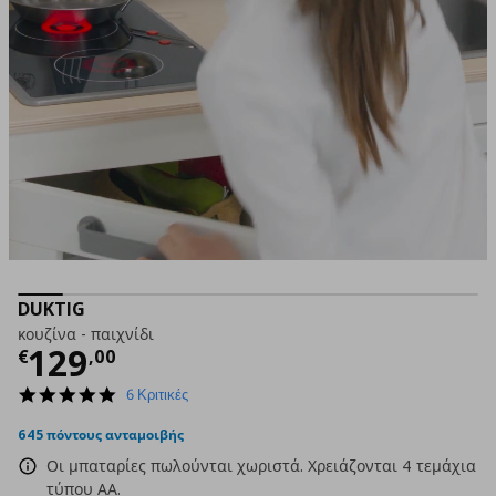
DUKTIG
κουζίνα - παιχνίδι
Τρέχουσα τιμή
€ 129,00
129
€
,
00
4.8
6 Κριτικές
star
rating
645 πόντους ανταμοιβής
Οι μπαταρίες πωλούνται χωριστά. Χρειάζονται 4 τεμάχια
τύπου AA.