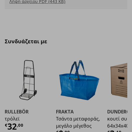
Λήψη αρχείου PDF (443 KB)
Συνδυάζεται με
RULLEBÖR
FRAKTA
DUNDERG
τρόλεϊ
Τσάντα μεταφοράς,
κουτί συσ
Τρέχουσα τιμή
€ 32,00
32
€
,
00
μεγάλο μέγεθος
64x34x40 c