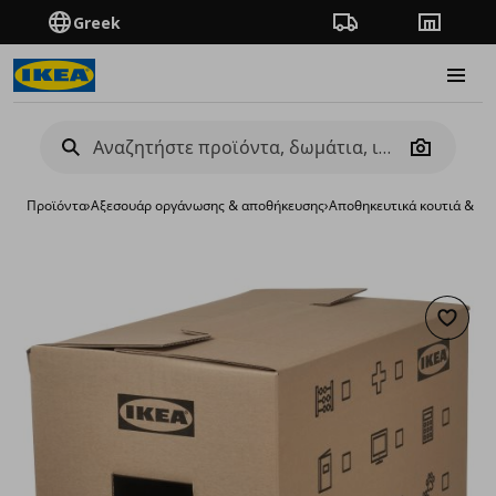
Greek
Πορεία παραγγελίας
Καταστή
Burge
Camera
Προϊόντα
›
Aξεσουάρ οργάνωσης & αποθήκευσης
›
Αποθηκευτικά κουτιά & κα
Προσθή