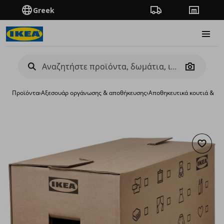
Greek
Πορεία παραγγελίας
Καταστή
Burge
Camera
Προϊόντα
›
Aξεσουάρ οργάνωσης & αποθήκευσης
›
Αποθηκευτικά κουτιά & κα
Προσθή