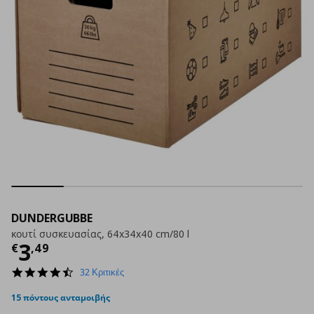
DUNDERGUBBE
κουτί συσκευασίας, 64x34x40 cm/80 l
Τρέχουσα τιμή
€ 3,49
3
€
,
49
4.7
32 Κριτικές
star
rating
15 πόντους ανταμοιβής