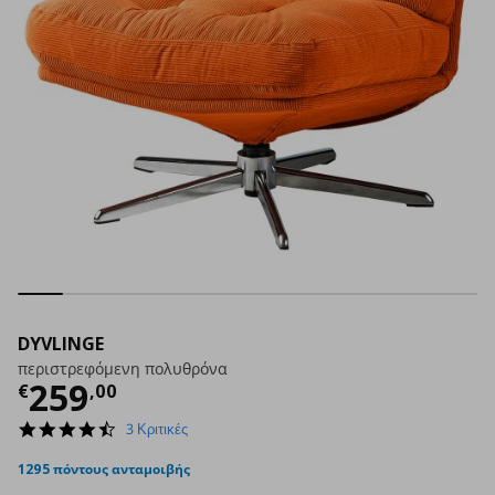
DYVLINGE
περιστρεφόμενη πολυθρόνα
Τρέχουσα τιμή
€ 259,00
259
€
,
00
4.3
3 Κριτικές
star
rating
1295 πόντους ανταμοιβής