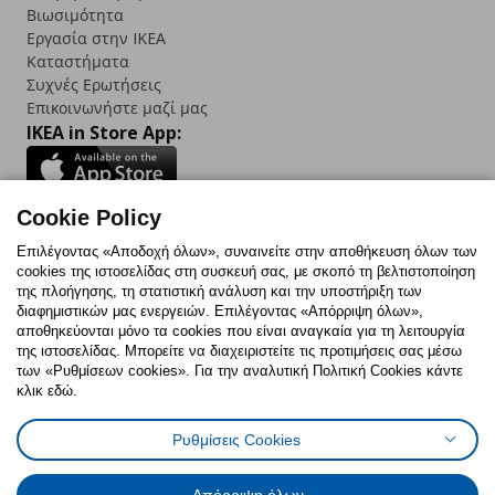
Βιωσιμότητα
Εργασία στην IKEA
Καταστήματα
Συχνές Ερωτήσεις
Επικοινωνήστε μαζί μας
IKEA in Store App:
Cookie Policy
Follow us:
Επιλέγοντας «Αποδοχή όλων», συναινείτε στην αποθήκευση όλων των
cookies της ιστοσελίδας στη συσκευή σας, με σκοπό τη βελτιστοποίηση
Facebook
Instagram
TikTok
Youtube
Pinterest
Twitter
της πλοήγησης, τη στατιστική ανάλυση και την υποστήριξη των
διαφημιστικών μας ενεργειών. Επιλέγοντας «Απόρριψη όλων»,
αποθηκεύονται μόνο τα cookies που είναι αναγκαία για τη λειτουργία
της ιστοσελίδας. Μπορείτε να διαχειριστείτε τις προτιμήσεις σας μέσω
των «Ρυθμίσεων cookies». Για την αναλυτική Πολιτική Cookies κάντε
κλικ εδώ.
Πολιτική Cookies
Δήλωση ψηφιακής προσβασιμότητας
Ρυθμίσεις Cookies
Ρυθμίσεις cookies
Όροι Χρήσης
Γενική Πολιτική Προσωπικών Δεδομένων
Πολιτική Προσωπικών Δεδομένων για ΙΚΕΑ.gr