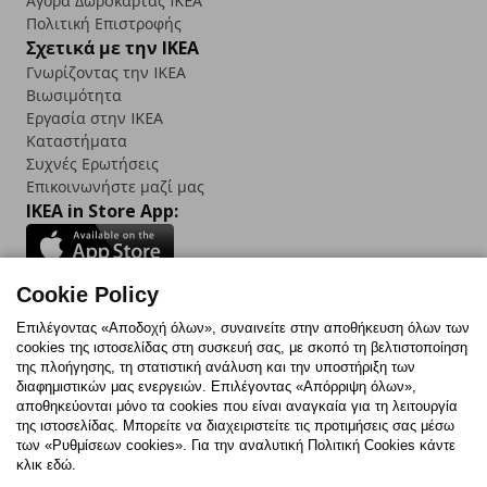
Αγορά Δωρoκάρτας IKEA
Πολιτική Επιστροφής
Σχετικά με την IKEA
Γνωρίζοντας την IKEA
Βιωσιμότητα
Εργασία στην IKEA
Καταστήματα
Συχνές Ερωτήσεις
Επικοινωνήστε μαζί μας
IKEA in Store App:
Cookie Policy
Follow us:
Επιλέγοντας «Αποδοχή όλων», συναινείτε στην αποθήκευση όλων των
cookies της ιστοσελίδας στη συσκευή σας, με σκοπό τη βελτιστοποίηση
Facebook
Instagram
TikTok
Youtube
Pinterest
Twitter
της πλοήγησης, τη στατιστική ανάλυση και την υποστήριξη των
διαφημιστικών μας ενεργειών. Επιλέγοντας «Απόρριψη όλων»,
αποθηκεύονται μόνο τα cookies που είναι αναγκαία για τη λειτουργία
της ιστοσελίδας. Μπορείτε να διαχειριστείτε τις προτιμήσεις σας μέσω
των «Ρυθμίσεων cookies». Για την αναλυτική Πολιτική Cookies κάντε
κλικ εδώ.