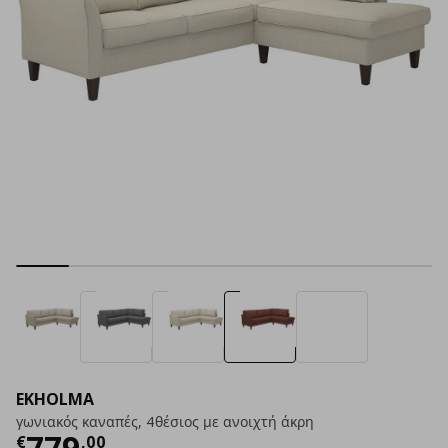
EKHOLMA
γωνιακός καναπές, 4θέσιος με ανοιχτή άκρη
Τρέχουσα τιμή
€ 779,00
779
€
,
00