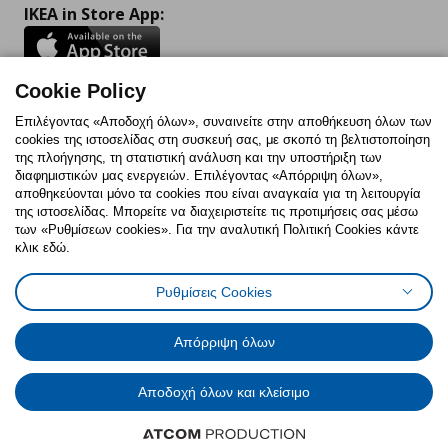
IKEA in Store App:
Cookie Policy
Follow us:
Επιλέγοντας «Αποδοχή όλων», συναινείτε στην αποθήκευση όλων των
cookies της ιστοσελίδας στη συσκευή σας, με σκοπό τη βελτιστοποίηση
Facebook
Instagram
TikTok
Youtube
Pinterest
Twitter
της πλοήγησης, τη στατιστική ανάλυση και την υποστήριξη των
διαφημιστικών μας ενεργειών. Επιλέγοντας «Απόρριψη όλων»,
αποθηκεύονται μόνο τα cookies που είναι αναγκαία για τη λειτουργία
της ιστοσελίδας. Μπορείτε να διαχειριστείτε τις προτιμήσεις σας μέσω
των «Ρυθμίσεων cookies». Για την αναλυτική Πολιτική Cookies κάντε
κλικ εδώ.
Πολιτική Cookies
Δήλωση ψηφιακής προσβασιμότητας
Ρυθμίσεις Cookies
Ρυθμίσεις cookies
Όροι Χρήσης
Γενική Πολιτική Προσωπικών Δεδομένων
Πολιτική Προσωπικών Δεδομένων για ΙΚΕΑ.gr
Απόρριψη όλων
Κώδικας Καταναλωτικής Δεοντολογίας
Αποδοχή όλων και κλείσιμο
© Inter-IKEA Systems B.V. 1999 - 2025