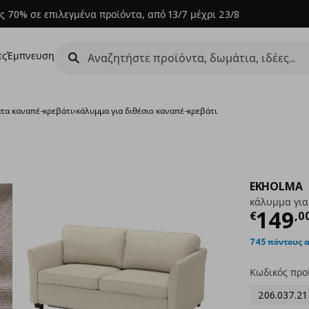
ς 70% σε επιλεγμένα προϊόντα, από 13/7 μέχρι 23/8
ες
Έμπνευση
τα καναπέ-κρεβάτι
›
κάλυμμα για διθέσιο καναπέ-κρεβάτι
EKHOLMA
κάλυμμα για
Τρέχ
149
€
,
0
745 πόντους 
Κωδικός προ
206.037.21