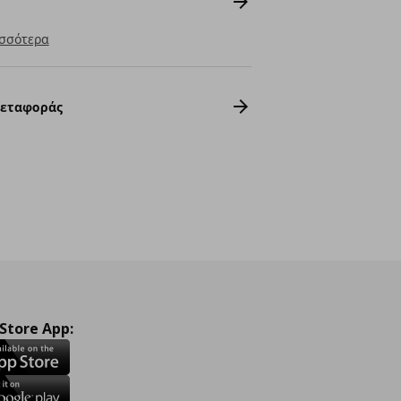
σσότερα
Μεταφοράς
 Store App: