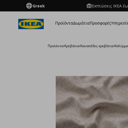
Greek
Εκπτώσεις IKEA έω
Προϊόντα
Δωμάτια
Προσφορές
Υπηρεσί
Προϊόντα
›
Κρεβάτια
›
Καναπέδες κρεβάτια
›
Καλύμμα