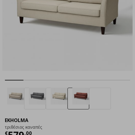
EKHOLMA
τριθέσιος καναπές
Τρέχουσα τιμή
€ 579,00
579
€
,
00