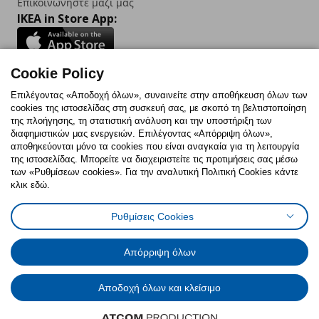
Επικοινωνήστε μαζί μας
IKEA in Store App:
Cookie Policy
Follow us:
Επιλέγοντας «Αποδοχή όλων», συναινείτε στην αποθήκευση όλων των
cookies της ιστοσελίδας στη συσκευή σας, με σκοπό τη βελτιστοποίηση
Facebook
Instagram
TikTok
Youtube
Pinterest
Twitter
της πλοήγησης, τη στατιστική ανάλυση και την υποστήριξη των
διαφημιστικών μας ενεργειών. Επιλέγοντας «Απόρριψη όλων»,
αποθηκεύονται μόνο τα cookies που είναι αναγκαία για τη λειτουργία
της ιστοσελίδας. Μπορείτε να διαχειριστείτε τις προτιμήσεις σας μέσω
των «Ρυθμίσεων cookies». Για την αναλυτική Πολιτική Cookies κάντε
κλικ εδώ.
Πολιτική Cookies
Δήλωση ψηφιακής προσβασιμότητας
Ρυθμίσεις Cookies
Ρυθμίσεις cookies
Όροι Χρήσης
Γενική Πολιτική Προσωπικών Δεδομένων
Πολιτική Προσωπικών Δεδομένων για ΙΚΕΑ.gr
Απόρριψη όλων
Κώδικας Καταναλωτικής Δεοντολογίας
Αποδοχή όλων και κλείσιμο
© Inter-IKEA Systems B.V. 1999 - 2025