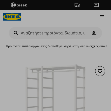
Greek
Πορεία παραγγελίας
Καταστή
Burge
Camera
Προϊόντα
›
Έπιπλα οργάνωσης & αποθήκευσης
›
Συστήματα ανοιχτής αποθήκ
Προσθή