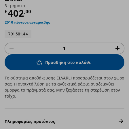
3 τμήματα
Τρέχουσα τιμή
€ 402,00
402
€
,
00
2010 πόντους ανταμοιβής
791.581.44
Προσθήκη στο καλάθι
Το σύστημα αποθήκευσης ELVARLI προσαρμόζεται στον χώρο
σας. Η ανοιχτή λύση με τα ανθεκτικά ράφια αναδεικνύει
όμορφα τα πράγματά σας. Μην ξεχάσετε τη στερέωση στον
τοίχο.
Πληροφορίες προϊόντος