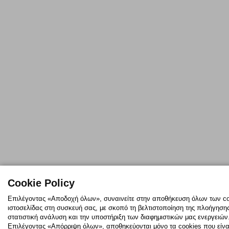
Cookie Policy
Επιλέγοντας «Αποδοχή όλων», συναινείτε στην αποθήκευση όλων των co
ιστοσελίδας στη συσκευή σας, με σκοπό τη βελτιστοποίηση της πλοήγησης
στατιστική ανάλυση και την υποστήριξη των διαφημιστικών μας ενεργειών
Επιλέγοντας «Απόρριψη όλων», αποθηκεύονται μόνο τα cookies που είνα