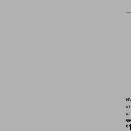
E
ντ
νε
Αρ
€
5
Τ
€