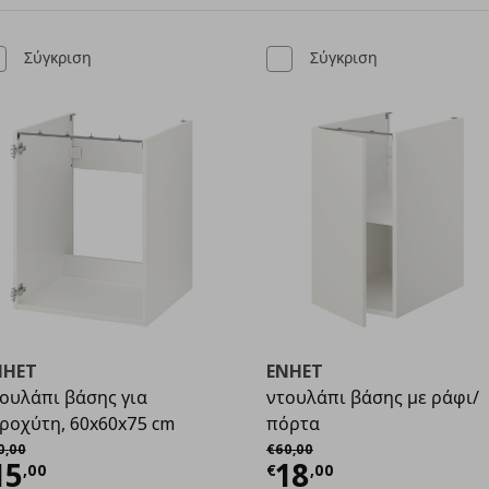
Σύγκριση
Σύγκριση
NHET
ENHET
ουλάπι βάσης για
ντουλάπι βάσης με ράφι/
ροχύτη, 60x60x75 cm
πόρτα
χική τιμή
€ 50,00
Αρχική τιμή
€ 60,00
0
,
00
€
60
,
00
ρέχουσα τιμή
€ 15,00
Τρέχουσα τιμ
15
18
,
00
€
,
00