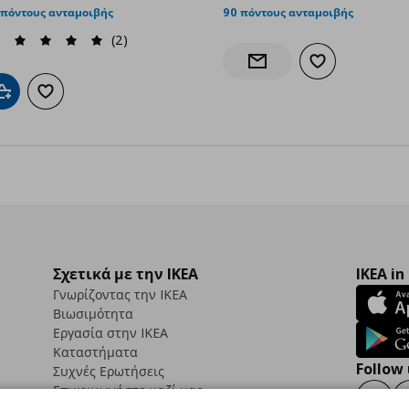
 πόντους ανταμοιβής
90 πόντους ανταμοιβής
(2)
Προσθήκη στα α
Ενημέρωση διαθεσιμότητα
Προσθήκη στο καλάθι
Προσθήκη στα αγαπημένα
Σχετικά με την IKEA
IKEA in
Γνωρίζοντας την IKEA
Βιωσιμότητα
Εργασία στην IKEA
Καταστήματα
Follow 
Συχνές Ερωτήσεις
Επικοινωνήστε μαζί μας
Faceb