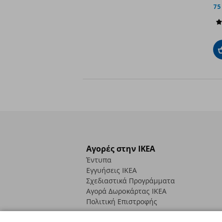
75
Αγορές στην IKEA
Έντυπα
Εγγυήσεις IKEA
Σχεδιαστικά Προγράμματα
Αγορά Δωρoκάρτας IKEA
Πολιτική Επιστροφής