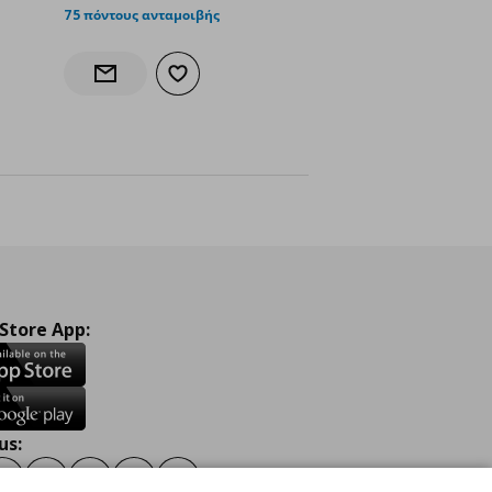
75 πόντους ανταμοιβής
γαπημένα
Προσθήκη στα αγαπημένα
ς
Ενημέρωση διαθεσιμότητας
 Store App:
us:
ook
Instagram
TikTok
Youtube
Pinterest
Twitter