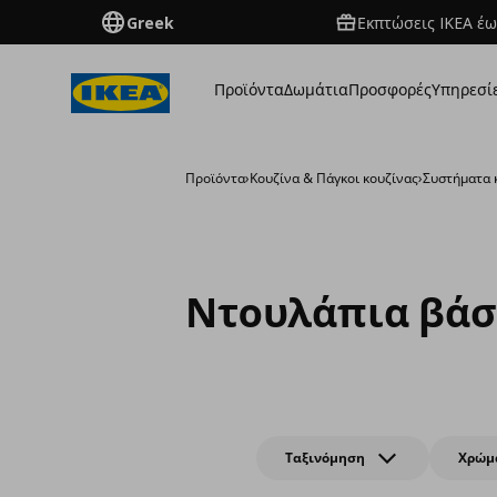
Greek
Εκπτώσεις IKEA έω
Προϊόντα
Δωμάτια
Προσφορές
Υπηρεσί
Προϊόντα
›
Κουζίνα & Πάγκοι κουζίνας
›
Συστήματα 
Ντουλάπια βάσ
Ταξινόμηση
Χρώμ