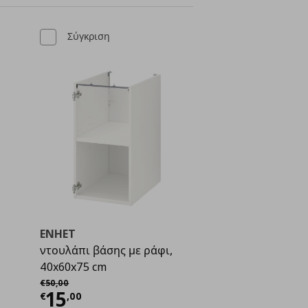
Σύγκριση
ENHET
ντουλάπι βάσης με ράφι,
40x60x75 cm
Αρχική τιμή
€ 50,00
€
50
,
00
ή
€ 18,00
Τρέχουσα τιμή
€ 15,00
15
€
,
00