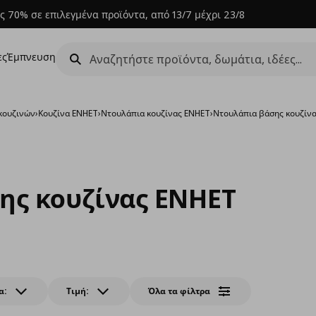
ς 70% σε επιλεγμένα προϊόντα, από 13/7 μέχρι 23/8
ες
Έμπνευση
κουζινών
›
Κουζίνα ENHET
›
Ντουλάπια κουζίνας ENHET
›
Ντουλάπια βάσης κουζίν
ης κουζίνας ENHET
α:
Τιμή:
Όλα τα φίλτρα