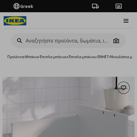
Greek
Πορεία παραγγελίας
Καταστή
Burge
Camera
Προϊόντα
›
Μπάνιο
›
Έπιπλα μπάνιου
›
Έπιπλα μπάνιου ENHET
›
Nτουλάπια μπά
Προσθή