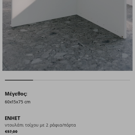
Μέγεθος:
60x15x75 cm
ENHET
ντουλάπι τοίχου με 2 ράφια/πόρτα
Αρχική τιμή
€ 57,00
€
57
,
00