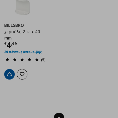
BILLSBRO
χερούλι, 2 τεμ. 40
mm
Τρέχουσα τιμή
€ 4,99
4
€
,
99
20 πόντους ανταμοιβής
(5)
Προσθήκη στο καλάθι
Προσθήκη στα αγαπημένα