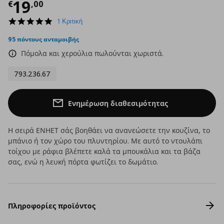
Τρέχουσα τιμή
€ 19,00
19
€
,
00
5.0
1 Κριτική
star
rating
95 πόντους ανταμοιβής
Πόμολα και χερούλια πωλούνται χωριστά.
793.236.67
Ενημέρωση διαθεσιμότητας
Η σειρά ΕΝΗΕΤ σάς βοηθάει να ανανεώσετε την κουζίνα, το
μπάνιο ή τον χώρο του πλυντηρίου. Με αυτό το ντουλάπι
τοίχου με ράφια βλέπετε καλά τα μπουκάλια και τα βάζα
σας, ενώ η λευκή πόρτα φωτίζει το δωμάτιο.
Πληροφορίες προϊόντος