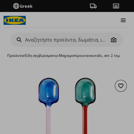
Greek
Πορεία παραγγελίας
Καταστή
Burge
Camera
Προϊόντα
›
Είδη σερβιρίσματος
›
Μαχαιροπίρουνα
›
κουτάλι, σετ 2 τεμ.
Προσθή