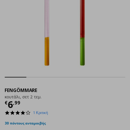
FENGÖMMARE
κουτάλι, σετ 2 τεμ.
Τρέχουσα τιμή
€ 6,99
6
€
,
99
4.0
1 Κριτική
star
rating
30 πόντους ανταμοιβής