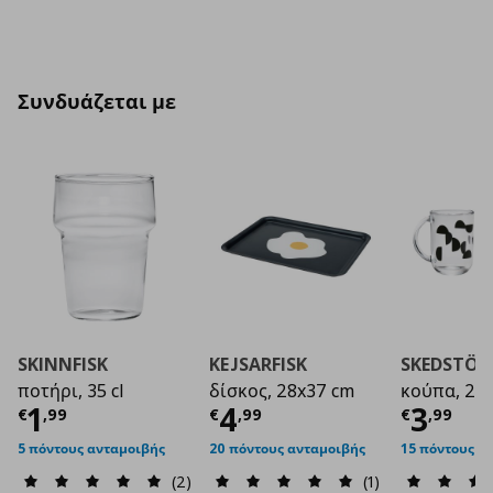
Συνδυάζεται με
SKINNFISK
KEJSARFISK
SKEDSTÖR
ποτήρι, 35 cl
δίσκος, 28x37 cm
κούπα, 2 τε
Τρέχουσα τιμή
Τρέχουσα τιμή
€ 1,99
Τρέχο
€ 4
1
4
3
€
,
99
€
,
99
€
,
99
5 πόντους ανταμοιβής
20 πόντους ανταμοιβής
15 πόντους α
(2)
(1)