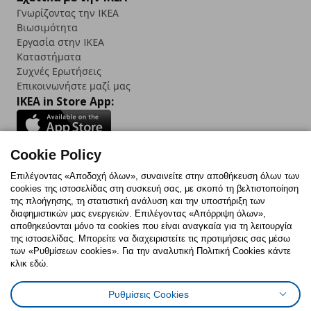
Γνωρίζοντας την IKEA
Βιωσιμότητα
Εργασία στην IKEA
Καταστήματα
Συχνές Ερωτήσεις
Επικοινωνήστε μαζί μας
IKEA in Store App:
Cookie Policy
Follow us:
Επιλέγοντας «Αποδοχή όλων», συναινείτε στην αποθήκευση όλων των
cookies της ιστοσελίδας στη συσκευή σας, με σκοπό τη βελτιστοποίηση
Facebook
Instagram
TikTok
Youtube
Pinterest
Twitter
της πλοήγησης, τη στατιστική ανάλυση και την υποστήριξη των
διαφημιστικών μας ενεργειών. Επιλέγοντας «Απόρριψη όλων»,
αποθηκεύονται μόνο τα cookies που είναι αναγκαία για τη λειτουργία
της ιστοσελίδας. Μπορείτε να διαχειριστείτε τις προτιμήσεις σας μέσω
των «Ρυθμίσεων cookies». Για την αναλυτική Πολιτική Cookies κάντε
κλικ εδώ.
Πολιτική Cookies
Δήλωση ψηφιακής προσβασιμότητας
Ρυθμίσεις Cookies
Ρυθμίσεις cookies
Όροι Χρήσης
Γενική Πολιτική Προσωπικών Δεδομένων