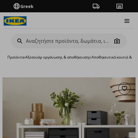
Greek
Πορεία παραγγελίας
Καταστή
Burge
Camera
Προϊόντα
›
Aξεσουάρ οργάνωσης & αποθήκευσης
›
Αποθηκευτικά κουτιά & κα
Προσθή