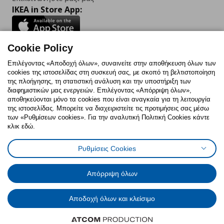
IKEA in Store App:
Cookie Policy
Follow us:
Επιλέγοντας «Αποδοχή όλων», συναινείτε στην αποθήκευση όλων των
cookies της ιστοσελίδας στη συσκευή σας, με σκοπό τη βελτιστοποίηση
Facebook
Instagram
TikTok
Youtube
Pinterest
Twitter
της πλοήγησης, τη στατιστική ανάλυση και την υποστήριξη των
διαφημιστικών μας ενεργειών. Επιλέγοντας «Απόρριψη όλων»,
αποθηκεύονται μόνο τα cookies που είναι αναγκαία για τη λειτουργία
της ιστοσελίδας. Μπορείτε να διαχειριστείτε τις προτιμήσεις σας μέσω
των «Ρυθμίσεων cookies». Για την αναλυτική Πολιτική Cookies κάντε
κλικ εδώ.
Πολιτική Cookies
Δήλωση ψηφιακής προσβασιμότητας
Ρυθμίσεις Cookies
Ρυθμίσεις cookies
Όροι Χρήσης
Γενική Πολιτική Προσωπικών Δεδομένων
Πολιτική Προσωπικών Δεδομένων για ΙΚΕΑ.gr
Απόρριψη όλων
Κώδικας Καταναλωτικής Δεοντολογίας
Αποδοχή όλων και κλείσιμο
© Inter-IKEA Systems B.V. 1999 - 2025