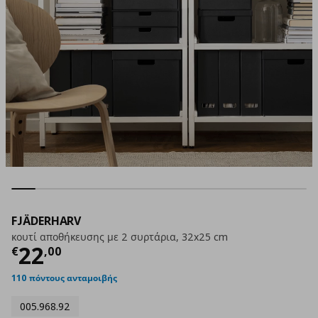
FJÄDERHARV
κουτί αποθήκευσης με 2 συρτάρια, 32x25 cm
Τρέχουσα τιμή
€ 22,00
22
€
,
00
110 πόντους ανταμοιβής
005.968.92