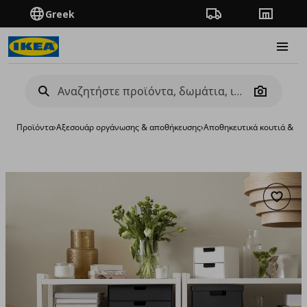
Greek
Πορεία παραγγελίας
Καταστή
Burge
Camera
Προϊόντα
›
Aξεσουάρ οργάνωσης & αποθήκευσης
›
Αποθηκευτικά κουτιά & κα
Προσθή