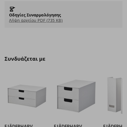
Οδηγίες Συναρμολόγησης
Λήψη αρχείου PDF (735 KB)
Συνδυάζεται με
FJÄDERHARV
FJÄDERHARV
FJÄDERHA