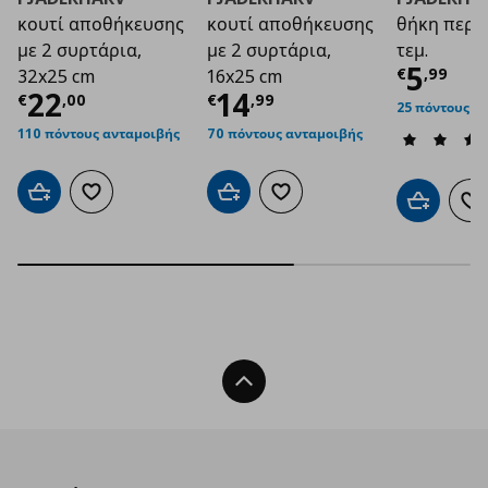
κουτί αποθήκευσης
κουτί αποθήκευσης
θήκη περι
με 2 συρτάρια,
με 2 συρτάρια,
τεμ.
Τρέχο
5
€
,
99
32x25 cm
16x25 cm
Τρέχουσα τιμή
Τρέχουσα τιμή
€ 22,00
€ 1
22
14
€
,
00
€
,
99
25 πόντους α
110 πόντους ανταμοιβής
70 πόντους ανταμοιβής
Προσθήκη στο καλάθι
Προσθήκη στα αγαπημένα
Προσθήκη στο καλάθι
Προσθήκη στα αγαπημένα
Προσθήκη 
Πρ
Back To Top