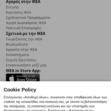
Αγορές στην IKEA
Έντυπα
Εγγυήσεις IKEA
Σχεδιαστικά Προγράμματα
Αγορά Δωρoκάρτας IKEA
Πολιτική Επιστροφής
Σχετικά με την IKEA
Γνωρίζοντας την IKEA
Βιωσιμότητα
Εργασία στην IKEA
Καταστήματα
Συχνές Ερωτήσεις
Επικοινωνήστε μαζί μας
IKEA in Store App:
Cookie Policy
Follow us:
Επιλέγοντας «Αποδοχή όλων», συναινείτε στην αποθήκευση όλων των
cookies της ιστοσελίδας στη συσκευή σας, με σκοπό τη βελτιστοποίηση
Facebook
Instagram
TikTok
Youtube
Pinterest
Twitter
της πλοήγησης, τη στατιστική ανάλυση και την υποστήριξη των
διαφημιστικών μας ενεργειών. Επιλέγοντας «Απόρριψη όλων»,