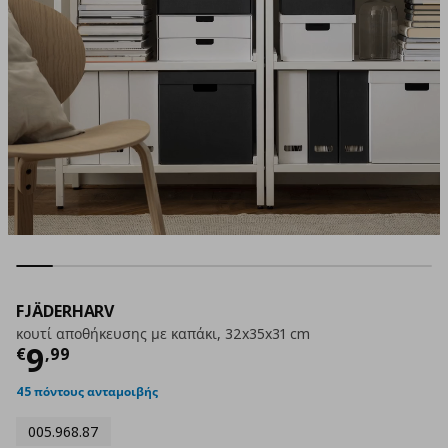
FJÄDERHARV
κουτί αποθήκευσης με καπάκι, 32x35x31 cm
Τρέχουσα τιμή
€ 9,99
9
€
,
99
45 πόντους ανταμοιβής
005.968.87