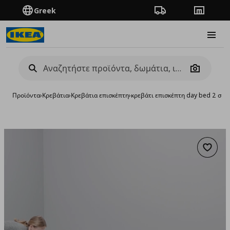
Greek
Πορεία παραγγελίας
Καταστή
Burge
Camera
Προϊόντα
›
Κρεβάτια
›
Κρεβάτια επισκέπτη
›
κρεβάτι επισκέπτη day bed 2 συ
Προσθή