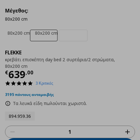
Μέγεθος:
80x200 cm
80x200 cm
80x200 cm
FLEKKE
κρεβάτι επισκέπτη day bed 2 συρτάρια/2 στρώματα,
80x200 cm
Τρέχουσα τιμή
€ 639,00
639
€
,
00
5.0
3 Κριτικές
star
rating
3195 πόντους ανταμοιβής
Τα λευκά είδη πωλούνται χωριστά.
894.959.36