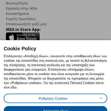
Βιωσιμότητα
Εργασία στην IKEA
Καταστήματα
Συχνές Ερωτήσεις
Επικοινωνήστε μαζί μας
IKEA in Store App:
Cookie Policy
Follow us:
Επιλέγοντας «Αποδοχή όλων», συναινείτε στην αποθήκευση όλων των
cookies της ιστοσελίδας στη συσκευή σας, με σκοπό τη βελτιστοποίηση
Facebook
Instagram
TikTok
Youtube
Pinterest
Twitter
της πλοήγησης, τη στατιστική ανάλυση και την υποστήριξη των
διαφημιστικών μας ενεργειών. Επιλέγοντας «Απόρριψη όλων»,
αποθηκεύονται μόνο τα cookies που είναι αναγκαία για τη λειτουργία
της ιστοσελίδας. Μπορείτε να διαχειριστείτε τις προτιμήσεις σας μέσω
των «Ρυθμίσεων cookies». Για την αναλυτική Πολιτική Cookies κάντε
κλικ εδώ.
Πολιτική Cookies
Δήλωση ψηφιακής προσβασιμότητας
Ρυθμίσεις Cookies
Ρυθμίσεις cookies
Όροι Χρήσης
Γενική Πολιτική Προσωπικών Δεδομένων
Πολιτική Προσωπικών Δεδομένων για ΙΚΕΑ.gr
Απόρριψη όλων