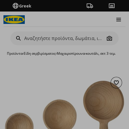
Greek
Πορεία παραγγελίας
Καταστή
Burge
Camera
Προϊόντα
›
Είδη σερβιρίσματος
›
Μαχαιροπίρουνα
›
κουτάλι, σετ 3 τεμ.
Προσθή