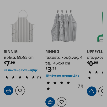
RINNIG
RINNIG
UPPFYLLD
ποδιά, 69x85 cm
πετσέτα κουζίνας, 4
αποφλοιω
Τρέχουσα τιμή
€ 7,99
Τρέχο
7
0
€
,
99
€
,
99
τεμ. 45x60 cm
Τρέχουσα τιμή
€ 3
3
€
,
99
35 πόντους ανταμοιβής
15 πόντους ανταμοιβής
(1)
(51)
Προσθήκη στο καλάθι
Προσθήκη στα αγαπημένα
Προσθήκη 
Πρ
Προσθήκη στο καλάθι
Προσθήκη στα αγαπημένα