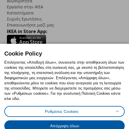
Βιωσιμότητα
Εργασία στην IKEA
Καταστήματα
Συχνές Ερωτήσεις
Επικοινωνήστε μαζί μας
IKEA in Store App:
Cookie Policy
Follow us:
Επιλέγοντας «Αποδοχή όλων», συναινείτε στην αποθήκευση όλων των
cookies της ιστοσελίδας στη συσκευή σας, με σκοπό τη βελτιστοποίηση
Facebook
Instagram
TikTok
Youtube
Pinterest
Twitter
της πλοήγησης, τη στατιστική ανάλυση και την υποστήριξη των
διαφημιστικών μας ενεργειών. Επιλέγοντας «Απόρριψη όλων»,
αποθηκεύονται μόνο τα cookies που είναι αναγκαία για τη λειτουργία
της ιστοσελίδας. Μπορείτε να διαχειριστείτε τις προτιμήσεις σας μέσω
των «Ρυθμίσεων cookies». Για την αναλυτική Πολιτική Cookies κάντε
κλικ εδώ.
Πολιτική Cookies
Δήλωση ψηφιακής προσβασιμότητας
Ρυθμίσεις Cookies
Ρυθμίσεις cookies
Όροι Χρήσης
Γενική Πολιτική Προσωπικών Δεδομένων
Πολιτική Προσωπικών Δεδομένων για ΙΚΕΑ.gr
Απόρριψη όλων