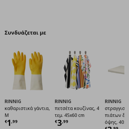
Συνδυάζεται με
RINNIG
RINNIG
RINNIG
καθαριστικά γάντια,
πετσέτα κουζίνας, 4
στραγγιστ
M
τεμ. 45x60 cm
πιάτων δι
Τρέχουσα τιμή
Τρέχουσα τιμή
€ 1,99
€ 3
1
3
€
,
99
€
,
99
όψης, 40x3
€
,
99