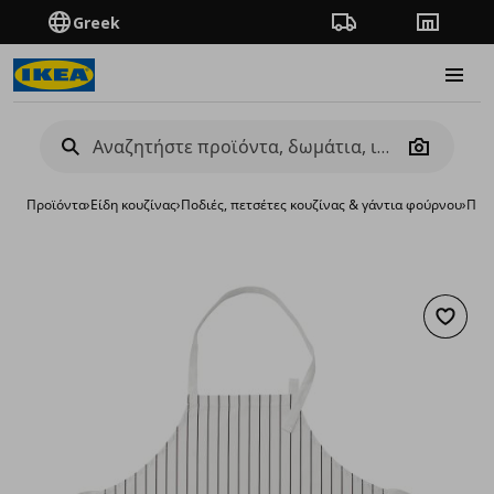
Greek
Πορεία παραγγελίας
Καταστή
Burge
Camera
Προϊόντα
›
Είδη κουζίνας
›
Ποδιές, πετσέτες κουζίνας & γάντια φούρνου
›
Ποδι
Προσθή