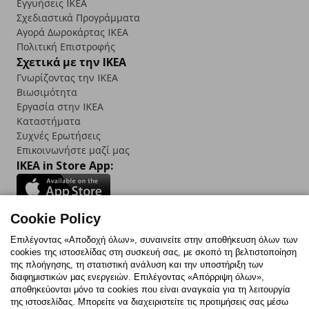
Εγγυήσεις IKEA
Σχεδιαστικά Προγράμματα
Αγορά Δωρoκάρτας IKEA
Πολιτική Επιστροφής
Σχετικά με την IKEA
Γνωρίζοντας την IKEA
Βιωσιμότητα
Εργασία στην IKEA
Καταστήματα
Συχνές Ερωτήσεις
Επικοινωνήστε μαζί μας
IKEA in Store App:
Cookie Policy
Follow us:
Επιλέγοντας «Αποδοχή όλων», συναινείτε στην αποθήκευση όλων των
cookies της ιστοσελίδας στη συσκευή σας, με σκοπό τη βελτιστοποίηση
Facebook
Instagram
TikTok
Youtube
Pinterest
Twitter
της πλοήγησης, τη στατιστική ανάλυση και την υποστήριξη των
διαφημιστικών μας ενεργειών. Επιλέγοντας «Απόρριψη όλων»,
αποθηκεύονται μόνο τα cookies που είναι αναγκαία για τη λειτουργία
της ιστοσελίδας. Μπορείτε να διαχειριστείτε τις προτιμήσεις σας μέσω