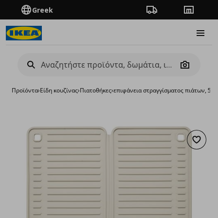
Greek
Πορεία παραγγελίας
Καταστή
Burge
Camera
Προϊόντα
›
Είδη κουζίνας
›
Πιατοθήκες
›
επιφάνεια στραγγίσματος πιάτων, 51
Προσθή