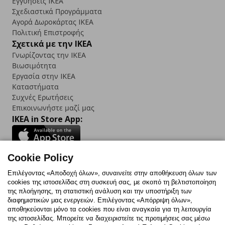
Εγγυήσεις IKEA
Σχεδιαστικά Προγράμματα
Αγορά Δωρoκάρτας IKEA
Πολιτική Επιστροφής
Σχετικά με την IKEA
Γνωρίζοντας την IKEA
Βιωσιμότητα
Εργασία στην IKEA
Καταστήματα
Συχνές Ερωτήσεις
Επικοινωνήστε μαζί μας
IKEA in Store App:
Cookie Policy
Follow us:
Επιλέγοντας «Αποδοχή όλων», συναινείτε στην αποθήκευση όλων των
cookies της ιστοσελίδας στη συσκευή σας, με σκοπό τη βελτιστοποίηση
Facebook
Instagram
TikTok
Youtube
Pinterest
Twitter
της πλοήγησης, τη στατιστική ανάλυση και την υποστήριξη των
διαφημιστικών μας ενεργειών. Επιλέγοντας «Απόρριψη όλων»,
αποθηκεύονται μόνο τα cookies που είναι αναγκαία για τη λειτουργία
της ιστοσελίδας. Μπορείτε να διαχειριστείτε τις προτιμήσεις σας μέσω