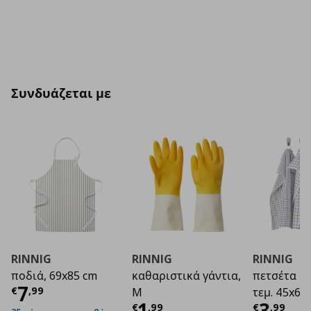
Συνδυάζεται με
RINNIG
RINNIG
RINNIG
ποδιά, 69x85 cm
καθαριστικά γάντια,
πετσέτα κο
Τρέχουσα τιμή
€ 7,99
7
€
,
99
M
τεμ. 45x60
Τρέχουσα τιμή
Τρέχο
€ 1
1
3
€
,
99
€
,
99