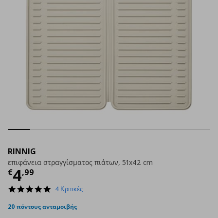
RINNIG
επιφάνεια στραγγίσματος πιάτων, 51x42 cm
Τρέχουσα τιμή
€ 4,99
4
€
,
99
5.0
4 Κριτικές
star
rating
20 πόντους ανταμοιβής