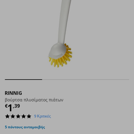
RINNIG
βούρτσα πλυσίματος πιάτων
Τρέχουσα τιμή
€ 1,39
1
€
,
39
4.8
9 Κριτικές
star
rating
5 πόντους ανταμοιβής