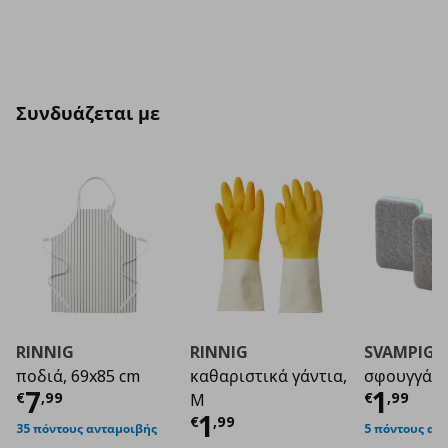
Συνδυάζεται με
RINNIG
RINNIG
SVAMPIG
ποδιά, 69x85 cm
καθαριστικά γάντια,
σφουγγάρι,
Τρέχουσα τιμή
€ 7,99
Τρέχο
7
1
€
,
99
€
,
99
M
Τρέχουσα τιμή
€ 1
1
€
,
99
35 πόντους ανταμοιβής
5 πόντους αν