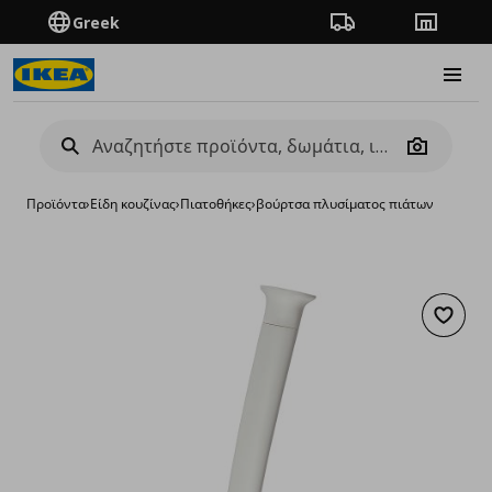
Greek
Πορεία παραγγελίας
Καταστή
Burge
Camera
Προϊόντα
›
Είδη κουζίνας
›
Πιατοθήκες
›
βούρτσα πλυσίματος πιάτων
Προσθή