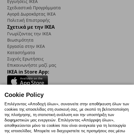
Εγγυήσεις IKEA
Σχεδιαστικά Προγράμματα
Αγορά Δωρoκάρτας IKEA
Πολιτική Επιστροφής
Σχετικά με την IKEA
Γνωρίζοντας την IKEA
Βιωσιμότητα
Εργασία στην IKEA
Καταστήματα
Συχνές Ερωτήσεις
Επικοινωνήστε μαζί μας
IKEA in Store App:
Cookie Policy
Follow us:
Επιλέγοντας «Αποδοχή όλων», συναινείτε στην αποθήκευση όλων των
cookies της ιστοσελίδας στη συσκευή σας, με σκοπό τη βελτιστοποίηση
Facebook
Instagram
TikTok
Youtube
Pinterest
Twitter
της πλοήγησης, τη στατιστική ανάλυση και την υποστήριξη των
διαφημιστικών μας ενεργειών. Επιλέγοντας «Απόρριψη όλων»,
αποθηκεύονται μόνο τα cookies που είναι αναγκαία για τη λειτουργία
της ιστοσελίδας. Μπορείτε να διαχειριστείτε τις προτιμήσεις σας μέσω