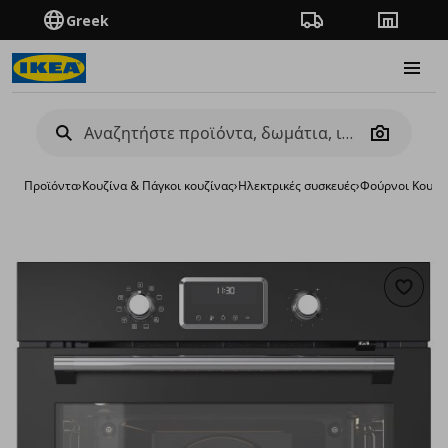
Greek
Πορεία παραγγελίας
Καταστή
Burge
Camera
Προϊόντα
›
Κουζίνα & Πάγκοι κουζίνας
›
Ηλεκτρικές συσκευές
›
Φούρνοι Κουζί
Προσθή