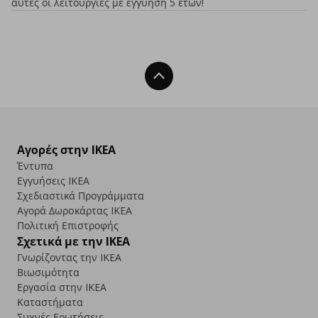
αυτές οι λειτουργίες με εγγύηση 5 ετών!
Back To Top
Αγορές στην IKEA
Έντυπα
Εγγυήσεις IKEA
Σχεδιαστικά Προγράμματα
Αγορά Δωρoκάρτας IKEA
Πολιτική Επιστροφής
Σχετικά με την IKEA
Γνωρίζοντας την IKEA
Βιωσιμότητα
Εργασία στην IKEA
Καταστήματα
Συχνές Ερωτήσεις