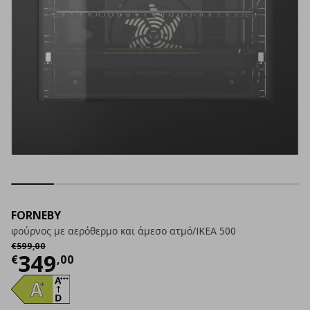
FORNEBY
φούρνος με αερόθερμο και άμεσο ατμό/IKEA 500
Αρχική τιμή
€ 599,00
€
599
,
00
Τρέχουσα τιμή
€ 349,00
349
€
,
00