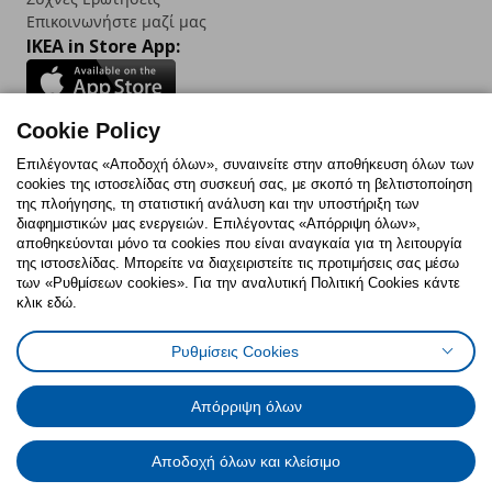
Επικοινωνήστε μαζί μας
IKEA in Store App:
Cookie Policy
Follow us:
Επιλέγοντας «Αποδοχή όλων», συναινείτε στην αποθήκευση όλων των
cookies της ιστοσελίδας στη συσκευή σας, με σκοπό τη βελτιστοποίηση
Facebook
Instagram
TikTok
Youtube
Pinterest
Twitter
της πλοήγησης, τη στατιστική ανάλυση και την υποστήριξη των
διαφημιστικών μας ενεργειών. Επιλέγοντας «Απόρριψη όλων»,
αποθηκεύονται μόνο τα cookies που είναι αναγκαία για τη λειτουργία
της ιστοσελίδας. Μπορείτε να διαχειριστείτε τις προτιμήσεις σας μέσω
των «Ρυθμίσεων cookies». Για την αναλυτική Πολιτική Cookies κάντε
κλικ εδώ.
Πολιτική Cookies
Δήλωση ψηφιακής προσβασιμότητας
Ρυθμίσεις Cookies
Ρυθμίσεις cookies
Όροι Χρήσης
Γενική Πολιτική Προσωπικών Δεδομένων
Πολιτική Προσωπικών Δεδομένων για ΙΚΕΑ.gr
Απόρριψη όλων
Κώδικας Καταναλωτικής Δεοντολογίας
Αποδοχή όλων και κλείσιμο
© Inter-IKEA Systems B.V. 1999 - 2025