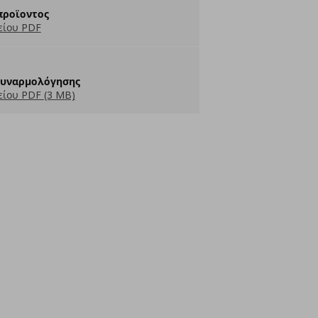
προϊοντος
είου PDF
Συναρμολόγησης
ίου PDF (3 MB)