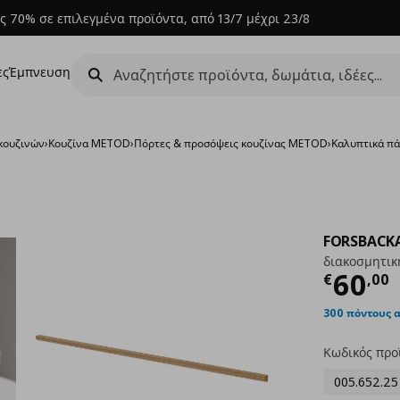
ς 70% σε επιλεγμένα προϊόντα, από 13/7 μέχρι 23/8
ες
Έμπνευση
κουζινών
›
Κουζίνα METOD
›
Πόρτες & προσόψεις κουζίνας METOD
›
Καλυπτικά πά
FORSBACK
διακοσμητικ
Τρέχ
60
€
,
00
300 πόντους 
Κωδικός προ
005.652.25