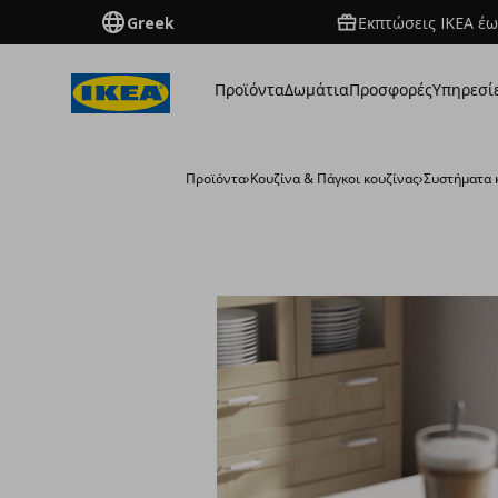
Greek
Εκπτώσεις IKEA έω
Προϊόντα
Δωμάτια
Προσφορές
Υπηρεσί
Προϊόντα
›
Κουζίνα & Πάγκοι κουζίνας
›
Συστήματα 