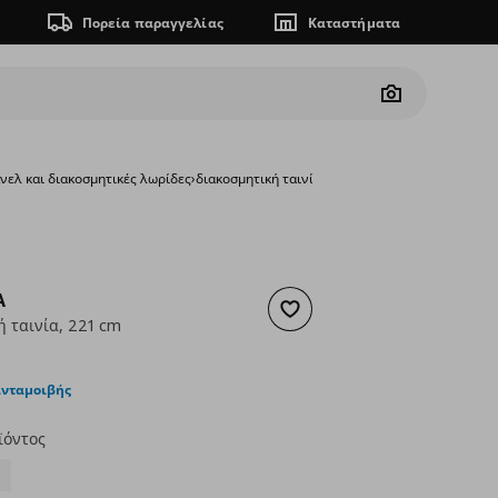
Πορεία παραγγελίας
Καταστήματα
Camera
νελ και διακοσμητικές λωρίδες
›
διακοσμητική ταινία, 221 cm
A
Προσθήκη στα αγαπημένα
ή ταινία, 221 cm
ουσα τιμή
€ 60,00
ανταμοιβής
ϊόντος