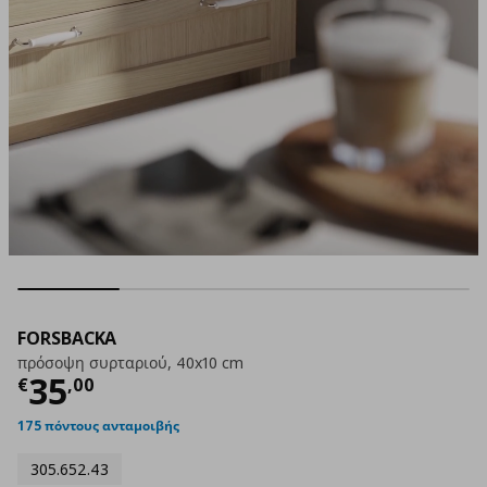
FORSBACKA
πρόσοψη συρταριού, 40x10 cm
Τρέχουσα τιμή
€ 35,00
35
€
,
00
175 πόντους ανταμοιβής
305.652.43