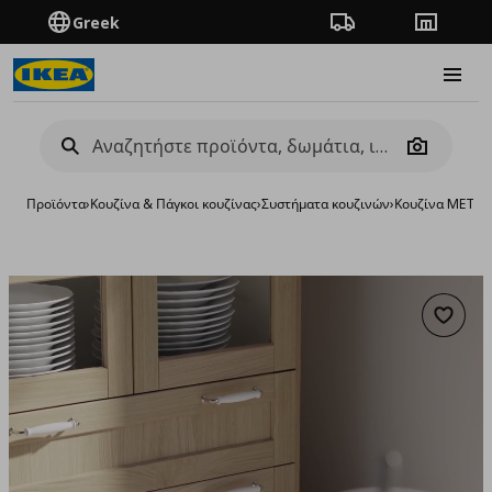
Greek
Πορεία παραγγελίας
Καταστή
Burge
Camera
Προϊόντα
›
Κουζίνα & Πάγκοι κουζίνας
›
Συστήματα κουζινών
›
Κουζίνα METO
Προσθή