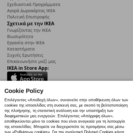
Σχεδιαστικά Προγράμματα
Αγορά Δωρoκάρτας IKEA
Πολιτική Επιστροφής
Σχετικά με την IKEA
Γνωρίζοντας την IKEA
Βιωσιμότητα
Εργασία στην IKEA
Καταστήματα
Συχνές Ερωτήσεις
Επικοινωνήστε μαζί μας
IKEA in Store App:
Cookie Policy
Follow us:
Επιλέγοντας «Αποδοχή όλων», συναινείτε στην αποθήκευση όλων των
cookies της ιστοσελίδας στη συσκευή σας, με σκοπό τη βελτιστοποίηση
Facebook
Instagram
TikTok
Youtube
Pinterest
Twitter
της πλοήγησης, τη στατιστική ανάλυση και την υποστήριξη των
διαφημιστικών μας ενεργειών. Επιλέγοντας «Απόρριψη όλων»,
αποθηκεύονται μόνο τα cookies που είναι αναγκαία για τη λειτουργία
της ιστοσελίδας. Μπορείτε να διαχειριστείτε τις προτιμήσεις σας μέσω
των «Ρυθμίσεων cookies». Για την αναλυτική Πολιτική Cookies κάντε