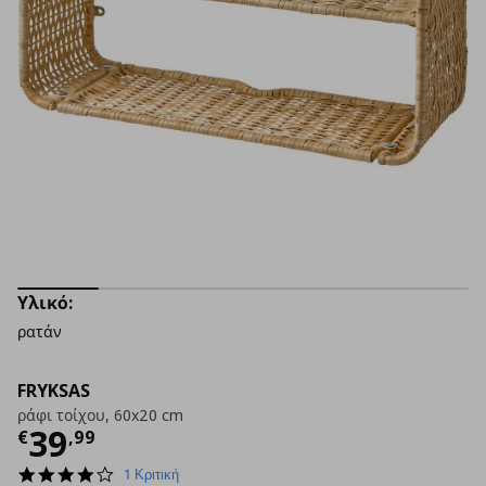
Υλικό:
ρατάν
FRYKSAS
ράφι τοίχου, 60x20 cm
Τρέχουσα τιμή
€ 39,99
39
€
,
99
4.0
1 Κριτική