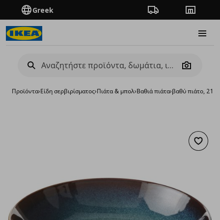
Greek
Πορεία παραγγελίας
Καταστή
Burge
Camera
Προϊόντα
›
Είδη σερβιρίσματος
›
Πιάτα & μπολ
›
Βαθιά πιάτα
›
βαθύ πιάτο, 21 c
Προσθή