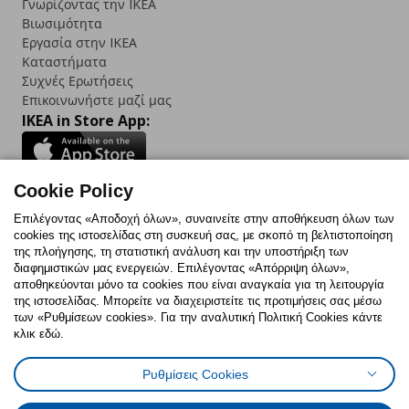
Γνωρίζοντας την IKEA
Βιωσιμότητα
Εργασία στην IKEA
Καταστήματα
Συχνές Ερωτήσεις
Επικοινωνήστε μαζί μας
IKEA in Store App:
Cookie Policy
Follow us:
Επιλέγοντας «Αποδοχή όλων», συναινείτε στην αποθήκευση όλων των
cookies της ιστοσελίδας στη συσκευή σας, με σκοπό τη βελτιστοποίηση
Facebook
Instagram
TikTok
Youtube
Pinterest
Twitter
της πλοήγησης, τη στατιστική ανάλυση και την υποστήριξη των
διαφημιστικών μας ενεργειών. Επιλέγοντας «Απόρριψη όλων»,
αποθηκεύονται μόνο τα cookies που είναι αναγκαία για τη λειτουργία
της ιστοσελίδας. Μπορείτε να διαχειριστείτε τις προτιμήσεις σας μέσω
των «Ρυθμίσεων cookies». Για την αναλυτική Πολιτική Cookies κάντε
κλικ εδώ.
Πολιτική Cookies
Δήλωση ψηφιακής προσβασιμότητας
Ρυθμίσεις Cookies
Ρυθμίσεις cookies
Όροι Χρήσης
Γενική Πολιτική Προσωπικών Δεδομένων