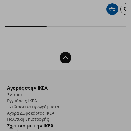
Προσθήκη 
Πρ
Back To Top
Αγορές στην IKEA
Έντυπα
Εγγυήσεις IKEA
Σχεδιαστικά Προγράμματα
Αγορά Δωρoκάρτας IKEA
Πολιτική Επιστροφής
Σχετικά με την IKEA