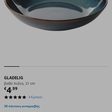
GLADELIG
βαθύ πιάτο, 21 cm
Τρέχουσα τιμή
€ 4,99
4
€
,
99
5.0
4 Κριτικές
star
rating
20 πόντους ανταμοιβής