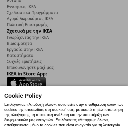
Έντυπα
Εγγυήσεις IKEA
Σχεδιαστικά Προγράμματα
Αγορά Δωρoκάρτας IKEA
Πολιτική Επιστροφής
Σχετικά με την IKEA
Γνωρίζοντας την IKEA
Βιωσιμότητα
Εργασία στην IKEA
Καταστήματα
Συχνές Ερωτήσεις
Επικοινωνήστε μαζί μας
IKEA in Store App:
Cookie Policy
Follow us:
Επιλέγοντας «Αποδοχή όλων», συναινείτε στην αποθήκευση όλων των
cookies της ιστοσελίδας στη συσκευή σας, με σκοπό τη βελτιστοποίηση
Facebook
Instagram
TikTok
Youtube
Pinterest
Twitter
της πλοήγησης, τη στατιστική ανάλυση και την υποστήριξη των
διαφημιστικών μας ενεργειών. Επιλέγοντας «Απόρριψη όλων»,
αποθηκεύονται μόνο τα cookies που είναι αναγκαία για τη λειτουργία