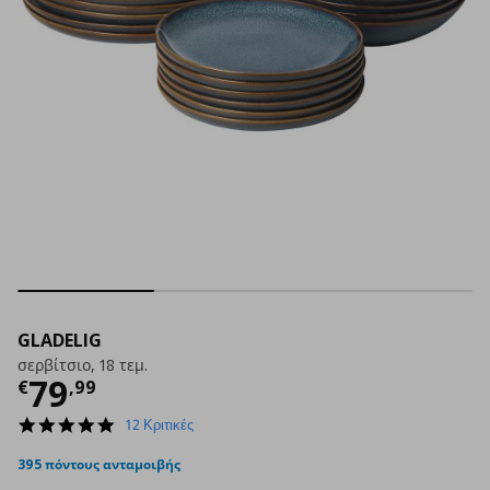
GLADELIG
σερβίτσιο, 18 τεμ.
Τρέχουσα τιμή
€ 79,99
79
€
,
99
4.9
12 Κριτικές
star
rating
395 πόντους ανταμοιβής