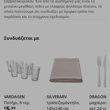
Σαββατοκύριακου. Ένα από τα αγαπημένα μας είναι το
μεσαίου μεγέθους πιάτο με ελαφρώς ψηλότερο πλαίσιο, το
οποίο πιστεύουμε ότι συνδυάζει με όμορφο τρόπο την
παράδοση και το σύγχρονο σχεδιασμό».
Συνδυάζεται με
VARDAGEN
SILVERARV
DRAGON
Ποτήρι, 6 τεμ.
τραπεζομάντηλο,
μαχαιροπί
Τρέχουσα τιμή
€ 5,99
5
€
,
99
145x240 cm
σετ 24 τεμ.