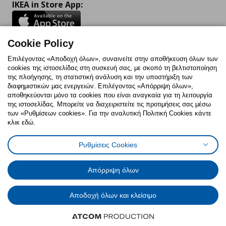
IKEA in Store App:
Cookie Policy
Follow us:
Επιλέγοντας «Αποδοχή όλων», συναινείτε στην αποθήκευση όλων των
cookies της ιστοσελίδας στη συσκευή σας, με σκοπό τη βελτιστοποίηση
Facebook
Instagram
TikTok
Youtube
Pinterest
Twitter
της πλοήγησης, τη στατιστική ανάλυση και την υποστήριξη των
διαφημιστικών μας ενεργειών. Επιλέγοντας «Απόρριψη όλων»,
αποθηκεύονται μόνο τα cookies που είναι αναγκαία για τη λειτουργία
της ιστοσελίδας. Μπορείτε να διαχειριστείτε τις προτιμήσεις σας μέσω
των «Ρυθμίσεων cookies». Για την αναλυτική Πολιτική Cookies κάντε
κλικ εδώ.
Πολιτική Cookies
Δήλωση ψηφιακής προσβασιμότητας
Ρυθμίσεις Cookies
Ρυθμίσεις cookies
Όροι Χρήσης
Γενική Πολιτική Προσωπικών Δεδομένων
Πολιτική Προσωπικών Δεδομένων για ΙΚΕΑ.gr
Απόρριψη όλων
Κώδικας Καταναλωτικής Δεοντολογίας
Αποδοχή όλων και κλείσιμο
© Inter-IKEA Systems B.V. 1999 - 2025