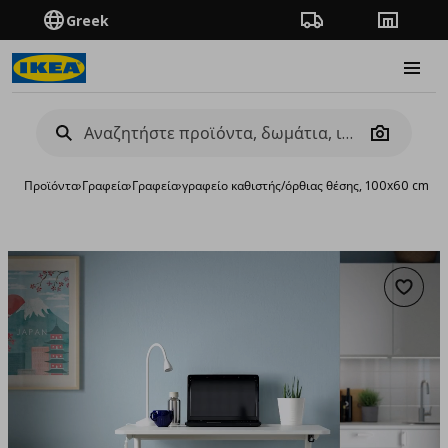
Greek
Πορεία παραγγελίας
Καταστή
Burge
Camera
Προϊόντα
›
Γραφεία
›
Γραφεία
›
γραφείο καθιστής/όρθιας θέσης, 100x60 cm
Προσθή