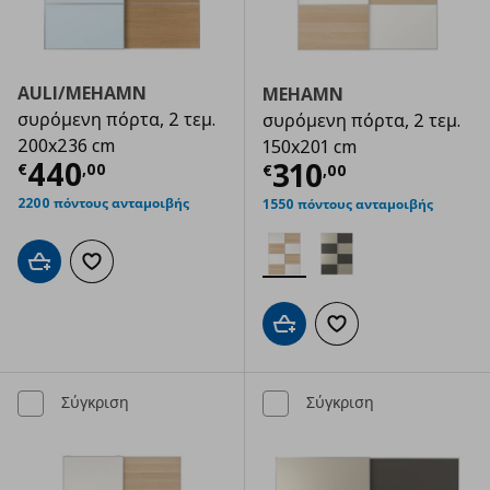
AULI/MEHAMN
MEHAMN
συρόμενη πόρτα, 2 τεμ.
συρόμενη πόρτα, 2 τεμ.
200x236 cm
150x201 cm
Τρέχουσα τιμή
€ 440,00
440
Τρέχουσα τιμ
310
€
,
00
€
,
00
2200 πόντους ανταμοιβής
1550 πόντους ανταμοιβής
Προσθήκη στο καλάθι
Προσθήκη στα αγαπημένα
Προσθήκη στο καλάθι
Προσθήκη στα αγαπημ
Σύγκριση
Σύγκριση