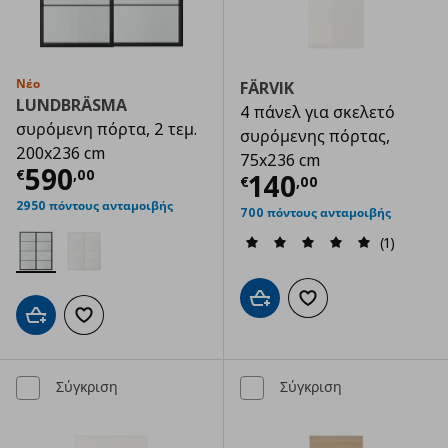
Νέο
FÄRVIK
LUNDBRÄSMA
4 πάνελ για σκελετό
συρόμενη πόρτα, 2 τεμ.
συρόμενης πόρτας,
200x236 cm
75x236 cm
Τρέχουσα τιμή
€ 590,00
590
€
,
00
Τρέχουσα τιμ
140
€
,
00
2950 πόντους ανταμοιβής
700 πόντους ανταμοιβής
(1)
Προσθήκη στο καλάθι
Προσθήκη στα αγαπημ
Προσθήκη στο καλάθι
Προσθήκη στα αγαπημένα
Σύγκριση
Σύγκριση