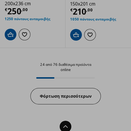
200x236 cm
150x201 cm
Τρέχουσα τιμή
€ 250,00
250
Τρέχουσα τιμ
210
€
,
00
€
,
00
1250 πόντους ανταμοιβής
1050 πόντους ανταμοιβής
Προσθήκη στο καλάθι
Προσθήκη στα αγαπημένα
Προσθήκη στο καλάθι
Προσθήκη στα αγαπημ
24 από 76 διαθέσιμα προϊόντα
online
24 από 76 διαθέσιμα προϊόντα on
Progress:
Φόρτωση περισσότερων
Back To Top