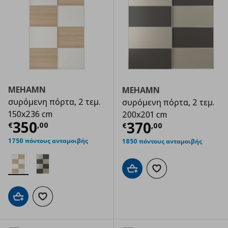
MEHAMN
MEHAMN
συρόμενη πόρτα, 2 τεμ.
συρόμενη πόρτα, 2 τεμ.
150x236 cm
200x201 cm
Τρέχουσα τιμή
€ 350,00
350
Τρέχουσα τιμ
370
€
,
00
€
,
00
1750 πόντους ανταμοιβής
1850 πόντους ανταμοιβής
Προσθήκη στο καλάθι
Προσθήκη στα αγαπημ
Προσθήκη στο καλάθι
Προσθήκη στα αγαπημένα