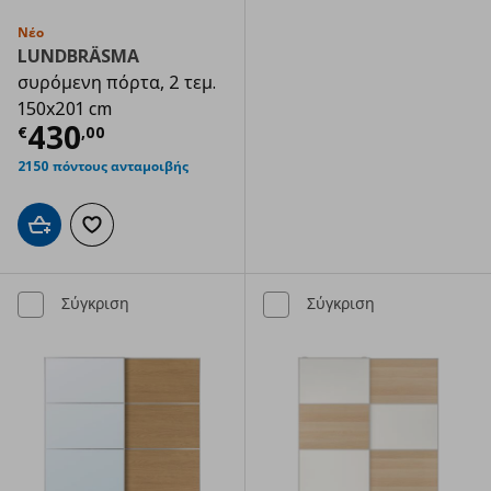
Νέο
LUNDBRÄSMA
συρόμενη πόρτα, 2 τεμ.
150x201 cm
Τρέχουσα τιμή
€ 430,00
430
€
,
00
2150 πόντους ανταμοιβής
Προσθήκη στο καλάθι
Προσθήκη στα αγαπημένα
Σύγκριση
Σύγκριση