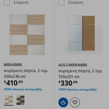
Σύγκριση
Σύγκριση
MEHAMN
AULI/MEHAMN
συρόμενη πόρτα, 2 τεμ.
συρόμενη πόρτα, 2 τεμ.
200x236 cm
150x201 cm
Τρέχουσα τιμή
€ 410,00
410
Τρέχουσα τιμ
330
€
,
00
€
,
00
2050 πόντους ανταμοιβής
1650 πόντους ανταμοιβής
Προσθήκη στο καλάθι
Προσθήκη στα αγαπημ