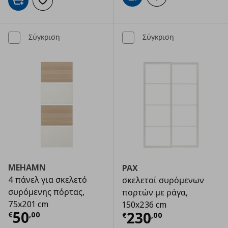
Προσθήκη στο καλάθι
Προσθήκη στα αγαπημένα
Σύγκριση
Σύγκριση
MEHAMN
PAX
4 πάνελ για σκελετό
σκελετοί συρόμενων
συρόμενης πόρτας,
πορτών με ράγα,
75x201 cm
150x236 cm
Τρέχουσα τιμή
€ 50,00
50
Τρέχουσα τιμ
230
€
,
00
€
,
00