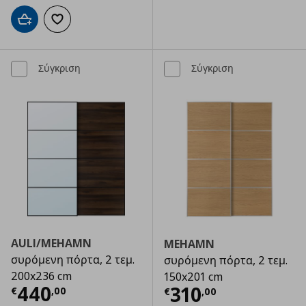
Προσθήκη στο καλάθι
Προσθήκη στα αγαπημένα
Σύγκριση
Σύγκριση
AULI/MEHAMN
MEHAMN
συρόμενη πόρτα, 2 τεμ.
συρόμενη πόρτα, 2 τεμ.
200x236 cm
150x201 cm
Τρέχουσα τιμή
€ 440,00
440
Τρέχουσα τιμ
310
€
,
00
€
,
00