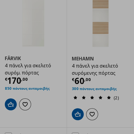
FÄRVIK
MEHAMN
4 πάνελ για σκελετό
4 πάνελ για σκελετό
συρόμ. πόρτας
συρόμενης πόρτας
Τρέχουσα τιμή
€ 170,00
170
Τρέχουσα τιμ
60
€
,
00
€
,
00
850 πόντους ανταμοιβής
300 πόντους ανταμοιβής
(2)
Προσθήκη στο καλάθι
Προσθήκη στα αγαπημένα
Προσθήκη στο καλάθι
Προσθήκη στα αγαπημ