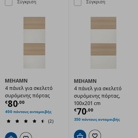
Σύγκριση
Σύγκριση
MEHAMN
MEHAMN
4 πάνελ για σκελετό
4 πάνελ για σκελετό
συρόμενης πόρτας
συρόμενης πόρτας,
Τρέχουσα τιμή
€ 80,00
80
€
,
00
100x201 cm
Τρέχουσα τιμ
70
€
,
00
400 πόντους ανταμοιβής
350 πόντους ανταμοιβής
(2)
Προσθήκη στο καλάθι
Προσθήκη στα αγαπημ