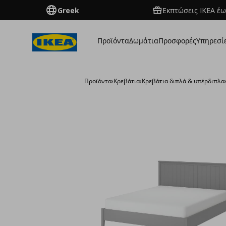
Greek
Εκπτώσεις IKEA έω
Προϊόντα
Δωμάτια
Προσφορές
Υπηρεσί
Προϊόντα
›
Κρεβάτια
›
Κρεβάτια διπλά & υπέρδιπλα