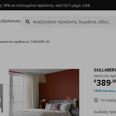
ς 70% σε επιλεγμένα προϊόντα, από 13/7 μέχρι 23/8
ες
Έμπνευση
›
σκελετός κρεβατιού, 140x200 cm
GULLABER
σκελετός κρ
Τρέχ
389
€
,
0
1945 πόντους
Το στρώμ
Κωδικός προ