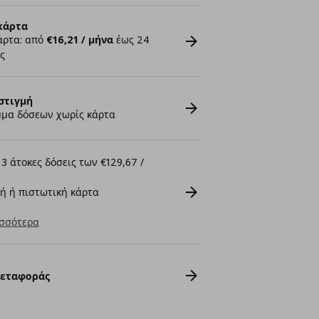
κάρτα
άρτα: από
€16,21 / μήνα
έως 24
ς
στιγμή
μα δόσεων χωρίς κάρτα
3 άτοκες δόσεις των €129,67 /
ή ή πιστωτική κάρτα
σσότερα
Μεταφοράς