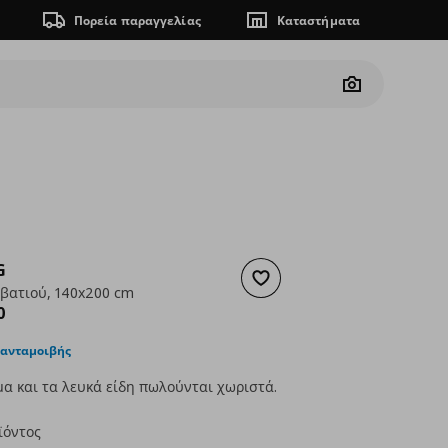
Πορεία παραγγελίας
Καταστήματα
Camera
G
Προσθήκη στα αγαπημένα
εβατιού, 140x200 cm
ουσα τιμή
€ 389,00
0
 ανταμοιβής
α και τα λευκά είδη πωλούνται χωριστά.
ϊόντος