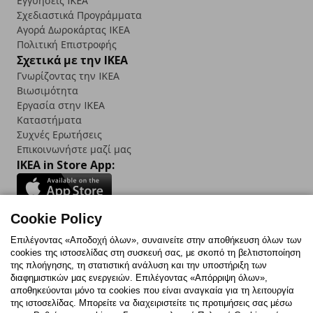
Εγγυήσεις IKEA
Σχεδιαστικά Προγράμματα
Αγορά Δωρoκάρτας IKEA
Πολιτική Επιστροφής
Σχετικά με την IKEA
Γνωρίζοντας την IKEA
Βιωσιμότητα
Εργασία στην IKEA
Καταστήματα
Συχνές Ερωτήσεις
Επικοινωνήστε μαζί μας
IKEA in Store App:
Cookie Policy
Follow us:
Επιλέγοντας «Αποδοχή όλων», συναινείτε στην αποθήκευση όλων των
cookies της ιστοσελίδας στη συσκευή σας, με σκοπό τη βελτιστοποίηση
Facebook
Instagram
TikTok
Youtube
Pinterest
Twitter
της πλοήγησης, τη στατιστική ανάλυση και την υποστήριξη των
διαφημιστικών μας ενεργειών. Επιλέγοντας «Απόρριψη όλων»,
αποθηκεύονται μόνο τα cookies που είναι αναγκαία για τη λειτουργία
της ιστοσελίδας. Μπορείτε να διαχειριστείτε τις προτιμήσεις σας μέσω