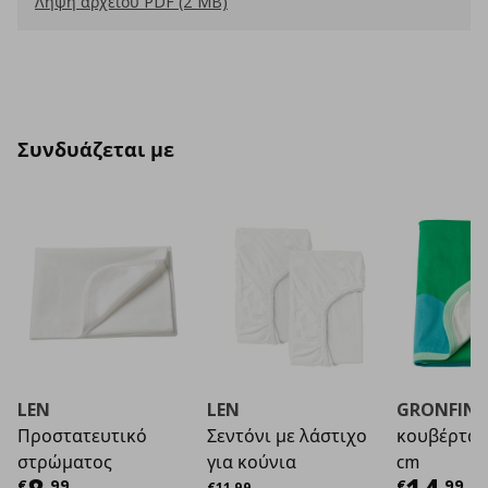
Λήψη αρχείου PDF (2 MB)
Συνδυάζεται με
LEN
LEN
GRONFINK
Προστατευτικό
Σεντόνι με λάστιχο
κουβέρτα,
στρώματος
για κούνια
cm
Αρχική τιμή
€ 11,99
€
,
99
€
,
99
€
11
,
99