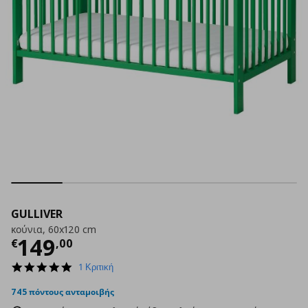
GULLIVER
κούνια, 60x120 cm
Τρέχουσα τιμή
€ 149,00
149
€
,
00
5.0
1 Κριτική
star
rating
745 πόντους ανταμοιβής