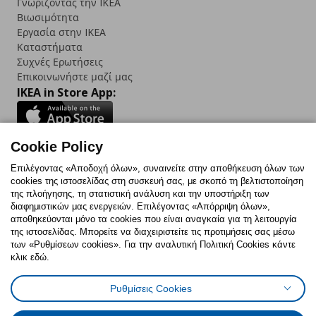
Γνωρίζοντας την IKEA
Βιωσιμότητα
Εργασία στην IKEA
Καταστήματα
Συχνές Ερωτήσεις
Επικοινωνήστε μαζί μας
IKEA in Store App:
Cookie Policy
Follow us:
Επιλέγοντας «Αποδοχή όλων», συναινείτε στην αποθήκευση όλων των
cookies της ιστοσελίδας στη συσκευή σας, με σκοπό τη βελτιστοποίηση
Facebook
Instagram
TikTok
Youtube
Pinterest
Twitter
της πλοήγησης, τη στατιστική ανάλυση και την υποστήριξη των
διαφημιστικών μας ενεργειών. Επιλέγοντας «Απόρριψη όλων»,
αποθηκεύονται μόνο τα cookies που είναι αναγκαία για τη λειτουργία
της ιστοσελίδας. Μπορείτε να διαχειριστείτε τις προτιμήσεις σας μέσω
των «Ρυθμίσεων cookies». Για την αναλυτική Πολιτική Cookies κάντε
κλικ εδώ.
Πολιτική Cookies
Δήλωση ψηφιακής προσβασιμότητας
Ρυθμίσεις Cookies
Ρυθμίσεις cookies
Όροι Χρήσης
Γενική Πολιτική Προσωπικών Δεδομένων