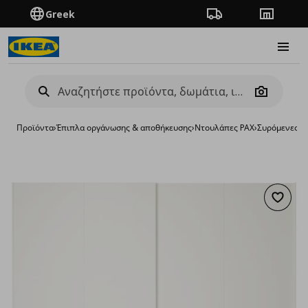
Greek
Πορεία παραγγελίας
Καταστή
Burge
Camera
Προϊόντα
›
Έπιπλα οργάνωσης & αποθήκευσης
›
Ντουλάπες PAX
›
Συρόμενες π
Προσθή