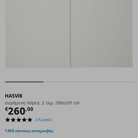
HASVIK
συρόμενη πόρτα, 2 τεμ. 200x201 cm
Τρέχουσα τιμή
€ 260,00
260
€
,
00
5.0
2 Κριτικές
star
rating
1300 πόντους ανταμοιβής