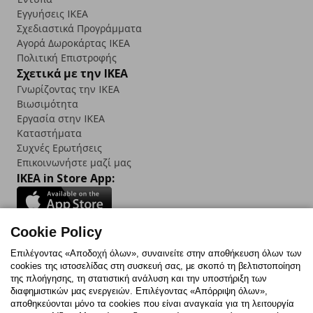
Εγγυήσεις IKEA
Σχεδιαστικά Προγράμματα
Αγορά Δωρoκάρτας IKEA
Πολιτική Επιστροφής
Σχετικά με την IKEA
Γνωρίζοντας την IKEA
Βιωσιμότητα
Εργασία στην IKEA
Καταστήματα
Συχνές Ερωτήσεις
Επικοινωνήστε μαζί μας
IKEA in Store App:
Cookie Policy
Follow us:
Επιλέγοντας «Αποδοχή όλων», συναινείτε στην αποθήκευση όλων των
cookies της ιστοσελίδας στη συσκευή σας, με σκοπό τη βελτιστοποίηση
Facebook
Instagram
TikTok
Youtube
Pinterest
Twitter
της πλοήγησης, τη στατιστική ανάλυση και την υποστήριξη των
διαφημιστικών μας ενεργειών. Επιλέγοντας «Απόρριψη όλων»,
αποθηκεύονται μόνο τα cookies που είναι αναγκαία για τη λειτουργία