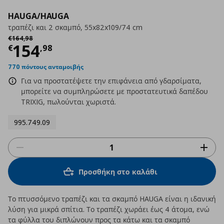
HAUGA/HAUGA
τραπέζι και 2 σκαμπό, 55x82x109/74 cm
Αρχική τιμή
€ 164,98
€
164
,
98
Τρέχουσα τιμή
€ 154,98
154
€
,
98
770 πόντους ανταμοιβής
Για να προστατέψετε την επιφάνεια από γδαρσίματα,
μπορείτε να συμπληρώσετε με προστατευτικά δαπέδου
TRIXIG, πωλούνται χωριστά.
995.749.09
Προσθήκη στο καλάθι
Το πτυσσόμενο τραπέζι και τα σκαμπό HAUGA είναι η ιδανική
λύση για μικρά σπίτια. Το τραπέζι χωράει έως 4 άτομα, ενώ
τα φύλλα του διπλώνουν προς τα κάτω και τα σκαμπό