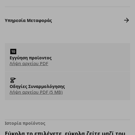
Υπηρεσία Μεταφοράς
Εγγύηση προϊοντος
Λήψη αρχείου PDF
Οδηγίες Συναρμολόγησης
Λήψη αρχείου PDF (5 MB)
Ιστορία προϊόντος
Εύκολα το επιλέγετε, εύκολα ζείτε μαζί του