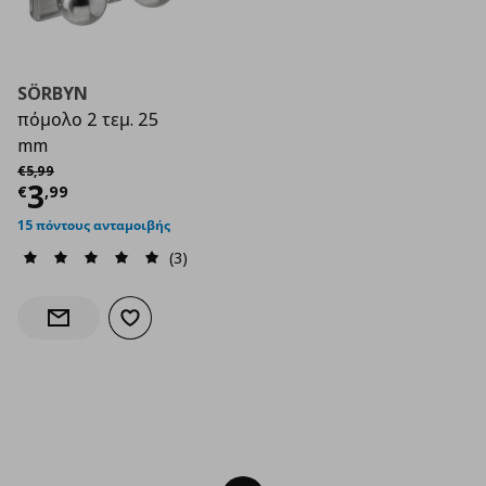
SÖRBYN
πόμολο 2 τεμ. 25
mm
Αρχική τιμή
€ 5,99
€
5
,
99
Τρέχουσα τιμή
€ 3,99
3
€
,
99
15 πόντους ανταμοιβής
(3)
Προσθήκη στα αγαπημένα
Ενημέρωση διαθεσιμότητας