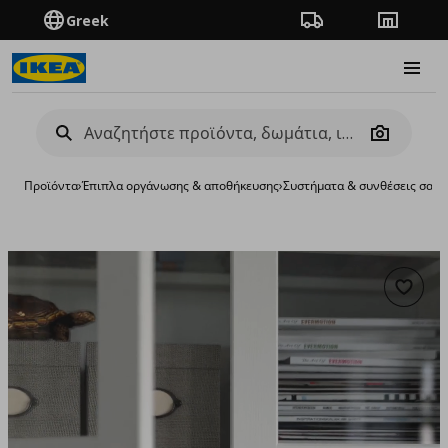
Greek
Πορεία παραγγελίας
Καταστή
Burge
Camera
Προϊόντα
›
Έπιπλα οργάνωσης & αποθήκευσης
›
Συστήματα & συνθέσεις σαλο
Προσθή