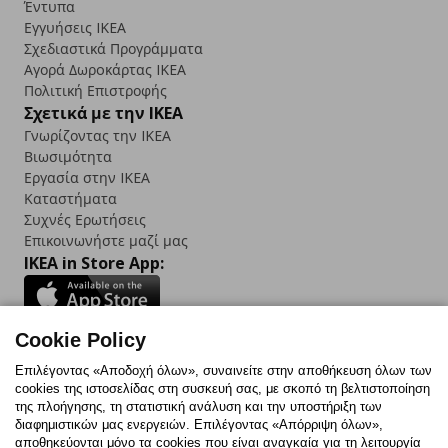
Έντυπα
Εγγυήσεις IKEA
Σχεδιαστικά Προγράμματα
Αγορά Δωρoκάρτας IKEA
Πολιτική Επιστροφής
Σχετικά με την IKEA
Γνωρίζοντας την IKEA
Βιωσιμότητα
Εργασία στην IKEA
Καταστήματα
Συχνές Ερωτήσεις
Επικοινωνήστε μαζί μας
IKEA in Store App:
Cookie Policy
Follow us:
Επιλέγοντας «Αποδοχή όλων», συναινείτε στην αποθήκευση όλων των
cookies της ιστοσελίδας στη συσκευή σας, με σκοπό τη βελτιστοποίηση
Facebook
Instagram
TikTok
Youtube
Pinterest
Twitter
της πλοήγησης, τη στατιστική ανάλυση και την υποστήριξη των
διαφημιστικών μας ενεργειών. Επιλέγοντας «Απόρριψη όλων»,
αποθηκεύονται μόνο τα cookies που είναι αναγκαία για τη λειτουργία