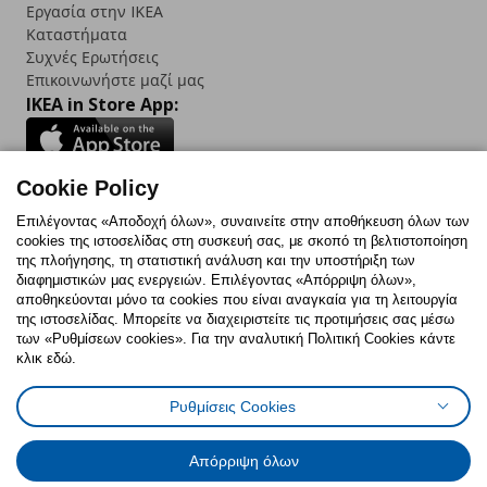
Εργασία στην IKEA
Καταστήματα
Συχνές Ερωτήσεις
Επικοινωνήστε μαζί μας
IKEA in Store App:
Cookie Policy
Follow us:
Επιλέγοντας «Αποδοχή όλων», συναινείτε στην αποθήκευση όλων των
cookies της ιστοσελίδας στη συσκευή σας, με σκοπό τη βελτιστοποίηση
Facebook
Instagram
TikTok
Youtube
Pinterest
Twitter
της πλοήγησης, τη στατιστική ανάλυση και την υποστήριξη των
διαφημιστικών μας ενεργειών. Επιλέγοντας «Απόρριψη όλων»,
αποθηκεύονται μόνο τα cookies που είναι αναγκαία για τη λειτουργία
της ιστοσελίδας. Μπορείτε να διαχειριστείτε τις προτιμήσεις σας μέσω
των «Ρυθμίσεων cookies». Για την αναλυτική Πολιτική Cookies κάντε
κλικ εδώ.
Πολιτική Cookies
Δήλωση ψηφιακής προσβασιμότητας
Ρυθμίσεις Cookies
Ρυθμίσεις cookies
Όροι Χρήσης
Γενική Πολιτική Προσωπικών Δεδομένων
Πολιτική Προσωπικών Δεδομένων για ΙΚΕΑ.gr
Απόρριψη όλων
Κώδικας Καταναλωτικής Δεοντολογίας