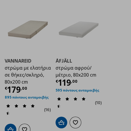
VANNAREID
ÅFJÄLL
στρώμα με ελατήρια
στρώμα αφρού/
σε θήκες/σκληρό,
μέτριο, 80x200 cm
Τρέχουσα τιμή
€ 1
119
€
,
00
80x200 cm
Τρέχουσα τιμή
€ 179,00
179
€
,
00
595 πόντους ανταμοιβής
895 πόντους ανταμοιβής
(10)
(16)
Προσθήκη στο καλάθι
Προσθήκη στα αγαπημένα