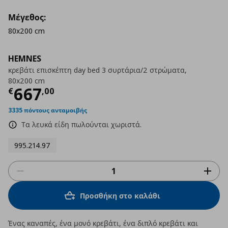
Μέγεθος:
80x200 cm
HEMNES
κρεβάτι επισκέπτη day bed 3 συρτάρια/2 στρώματα,
80x200 cm
Τρέχουσα τιμή
€ 667,00
667
€
,
00
3335 πόντους ανταμοιβής
Τα λευκά είδη πωλούνται χωριστά.
995.214.97
Προσθήκη στο καλάθι
Ένας καναπές, ένα μονό κρεβάτι, ένα διπλό κρεβάτι και