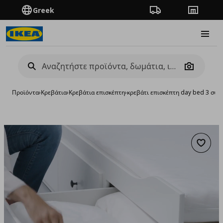
Greek
Πορεία παραγγελίας
Καταστή
Burge
Camera
Προϊόντα
›
Κρεβάτια
›
Κρεβάτια επισκέπτη
›
κρεβάτι επισκέπτη day bed 3 συ
Προσθή