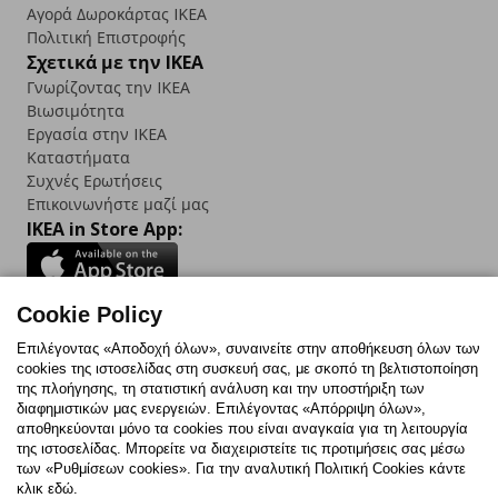
Αγορά Δωρoκάρτας IKEA
Πολιτική Επιστροφής
Σχετικά με την IKEA
Γνωρίζοντας την IKEA
Βιωσιμότητα
Εργασία στην IKEA
Καταστήματα
Συχνές Ερωτήσεις
Επικοινωνήστε μαζί μας
IKEA in Store App:
Cookie Policy
Follow us:
Επιλέγοντας «Αποδοχή όλων», συναινείτε στην αποθήκευση όλων των
cookies της ιστοσελίδας στη συσκευή σας, με σκοπό τη βελτιστοποίηση
Facebook
Instagram
TikTok
Youtube
Pinterest
Twitter
της πλοήγησης, τη στατιστική ανάλυση και την υποστήριξη των
διαφημιστικών μας ενεργειών. Επιλέγοντας «Απόρριψη όλων»,
αποθηκεύονται μόνο τα cookies που είναι αναγκαία για τη λειτουργία
της ιστοσελίδας. Μπορείτε να διαχειριστείτε τις προτιμήσεις σας μέσω
των «Ρυθμίσεων cookies». Για την αναλυτική Πολιτική Cookies κάντε
κλικ εδώ.