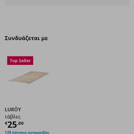
Συνδυάζεται με
Top Seller
LURÖY
τάβλες
Τρέχουσα τιμή
€ 25,00
25
€
,
00
125 πόντους ανταμοιβής