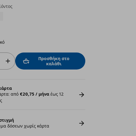
ϊόντος
ικό
Προσθήκη στο
καλάθι
κάρτα
άρτα: από
€20,75 / μήνα
έως 12
ς
στιγμή
μα δόσεων χωρίς κάρτα