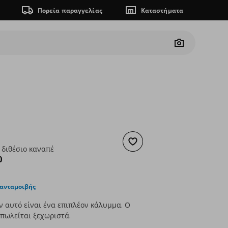
Πορεία παραγγελίας
Καταστήματα
Camera
Προσθήκη στα αγαπημένα
 διθέσιο καναπέ
ουσα τιμή
€ 249,00
0
 ανταμοιβής
ν αυτό είναι ένα επιπλέον κάλυμμα. Ο
πωλείται ξεχωριστά.