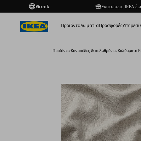
Greek
Εκπτώσεις IKEA έω
Προϊόντα
Δωμάτια
Προσφορές
Υπηρεσί
Προϊόντα
›
Καναπέδες & πολυθρόνες
›
Καλύμματα 