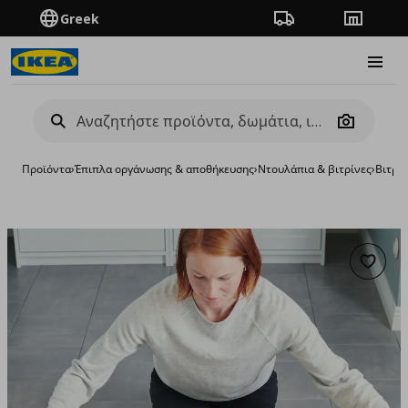
Greek
Πορεία παραγγελίας
Καταστή
Burge
Camera
Προϊόντα
›
Έπιπλα οργάνωσης & αποθήκευσης
›
Ντουλάπια & βιτρίνες
›
Βιτρίν
Προσθή