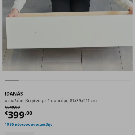
IDANÄS
ντουλάπι-βιτρίνα με 1 συρτάρι, 81x39x211 cm
Αρχική τιμή
€ 549,00
€
549
,
00
Τρέχουσα τιμή
€ 399,00
399
€
,
00
1995 πόντους ανταμοιβής