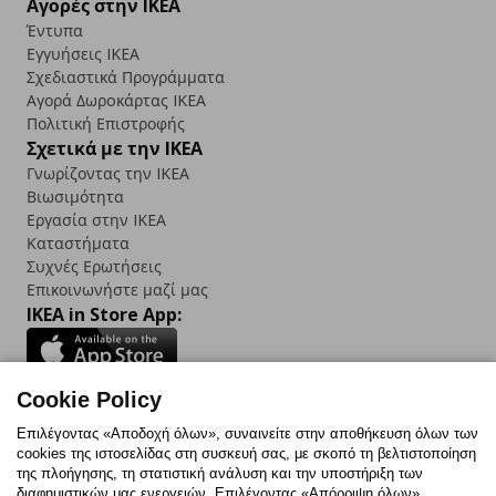
Αγορές στην IKEA
Έντυπα
Εγγυήσεις IKEA
Σχεδιαστικά Προγράμματα
Αγορά Δωρoκάρτας IKEA
Πολιτική Επιστροφής
Σχετικά με την IKEA
Γνωρίζοντας την IKEA
Βιωσιμότητα
Εργασία στην IKEA
Καταστήματα
Συχνές Ερωτήσεις
Επικοινωνήστε μαζί μας
IKEA in Store App:
Cookie Policy
Follow us:
Επιλέγοντας «Αποδοχή όλων», συναινείτε στην αποθήκευση όλων των
cookies της ιστοσελίδας στη συσκευή σας, με σκοπό τη βελτιστοποίηση
Facebook
Instagram
TikTok
Youtube
Pinterest
Twitter
της πλοήγησης, τη στατιστική ανάλυση και την υποστήριξη των
διαφημιστικών μας ενεργειών. Επιλέγοντας «Απόρριψη όλων»,