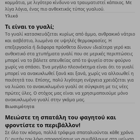
κομμάτια, με λιγότερο κίνδυνο να τραυματιστεί κάποιος. Με
λίγα λόγια, ένας πιο ανθεκτικός τύπος γυαλιού.
Υλικό
Τι είναι το γυαλί;
Το γυαλί κατασκευάζεται κυρίως από άμμο, ανθρακικό νάτριο
και ασβέστιο, λιωμένα σε υψηλές θερμοκρασίες. Η
επεξεργασία ή διάφορα πρόσθετα δίνουν ιδιαίτερα γερό και
ανθεκτικό στα χτυπήματα γυαλί που σε μερικές περιπτώσεις
μπορεί να το βάλετε απευθείας από το ψυγείο στον φούρνο
χωρίς να σπάσει. Ένα μεγάλο πλεονέκτημα είναι ότι το γυαλί
μπορεί να ανακυκλωθεί ξανά και ξανά, χωρίς να αλλοιωθεί η
ποιότητά του. Επίσης, πολύ λιγότερη ενέργεια χρειάζεται για
να λιώσει το ανακυκλωμένο γυαλί σε σύγκριση με τις νέες
πρώτες ύλες. Ο στόχος μας είναι να χρησιμοποιούμε μόνο
ανακυκλωμένο γυαλί στην γκάμα μας.
Βιωσιμότητα
Μειώστε τη σπατάλη του φαγητού και
φροντίστε το περιβάλλον!
Σε όλο τον κόσμο, πολλά τρόφιμα σπαταλιούνται κάθε χρόνο.
Γι' αυτόν τον λόγο αποφασίσαμε να συμβάλουμε στη μείωση