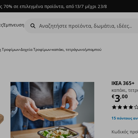
ς 70% σε επιλεγμένα προϊόντα, από 13/7 μέχρι 23/8
ες
Έμπνευση
η Τροφίμων
›
Δοχεία Τροφίμων
›
καπάκι, τετράγωνο/μπαμπού
IKEA 365+
καπάκι, τετ
Τρέχ
3
€
,
00
15 πόντους α
Κωδικός προ