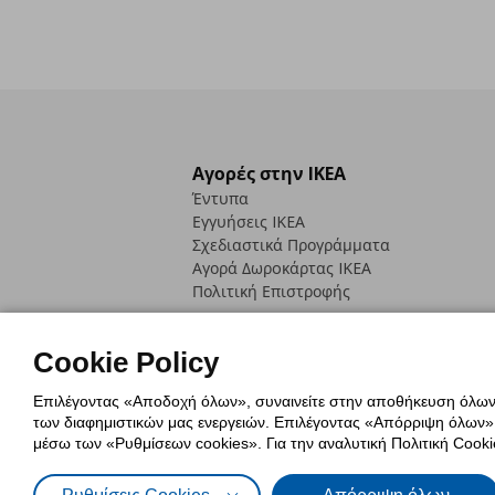
Αγορές στην IKEA
Έντυπα
Εγγυήσεις IKEA
Σχεδιαστικά Προγράμματα
Αγορά Δωρoκάρτας IKEA
Πολιτική Επιστροφής
Cookie Policy
Επιλέγοντας «Αποδοχή όλων», συναινείτε στην αποθήκευση όλων τ
των διαφημιστικών μας ενεργειών. Επιλέγοντας «Απόρριψη όλων», α
Πολιτική Cookies
Δήλωση ψηφιακή
μέσω των «Ρυθμίσεων cookies». Για την αναλυτική Πολιτική Cookie
Πολιτική Προσωπικών Δεδομένων γ