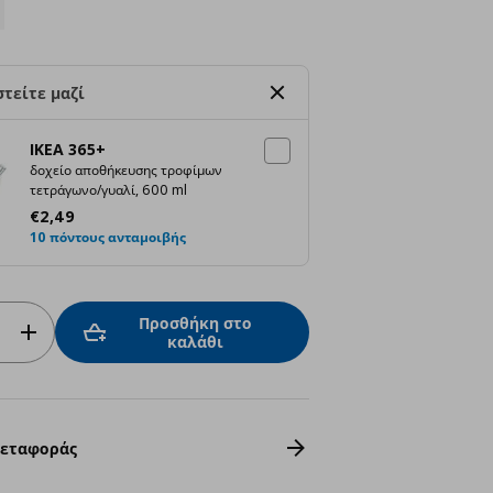
τείτε μαζί
IKEA 365+
δοχείο αποθήκευσης τροφίμων
τετράγωνο/γυαλί, 600 ml
Τρέχουσα τιμή
€ 2,49
€
2
,
49
10 πόντους ανταμοιβής
Προσθήκη στο
καλάθι
Μεταφοράς