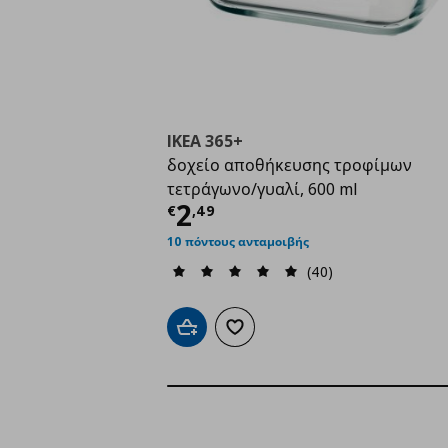
IKEA 365+
δοχείο αποθήκευσης τροφίμων
τετράγωνο/γυαλί, 600 ml
Τρέχουσα τιμή
€ 2,4
2
€
,
49
10 πόντους ανταμοιβής
(40)
Προσθήκη στο καλάθι
Προσθήκη στα αγαπημένα