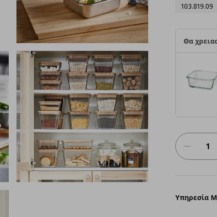
103.819.09
Θα χρειασ
Υπηρεσία 