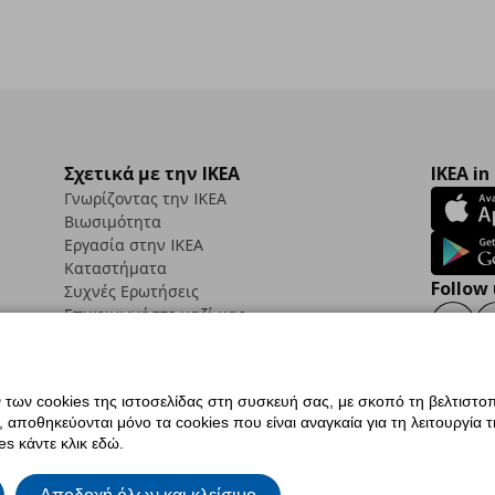
Σχετικά με την IKEA
IKEA in
Γνωρίζοντας την IKEA
Βιωσιμότητα
Εργασία στην IKEA
Καταστήματα
Follow 
Συχνές Ερωτήσεις
Επικοινωνήστε μαζί μας
Faceb
ων cookies της ιστοσελίδας στη συσκευή σας, με σκοπό τη βελτιστοπ
ποθηκεύονται μόνο τα cookies που είναι αναγκαία για τη λειτουργία της
ς προσβασιμότητας
Ρυθμίσεις cookies
Όροι Χρήσης
Γενική Πολιτική Προσωπικώ
s κάντε κλικ εδώ.
ια ΙΚΕΑ.gr
Κώδικας Καταναλωτικής Δεοντολογίας