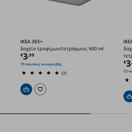
IKEA 365+
IKE
δοχείο τροφίμων/τετράγωνο, 600 ml
δοχ
Τρέχουσα τιμή
€ 3,99
3
€
,
99
τετ
9
Τ
3
€
15 πόντους ανταμοιβής
15 π
(3)
Προσθήκη στο καλάθι
Προσθήκη στα αγαπημένα
Π