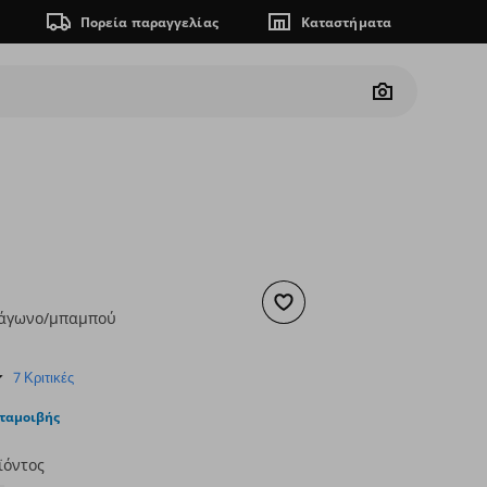
Πορεία παραγγελίας
Καταστήματα
Camera
Προσθήκη στα αγαπημένα
ράγωνο/μπαμπού
ουσα τιμή
€ 3,00
4.0
7 Κριτικές
star
rating
νταμοιβής
ϊόντος