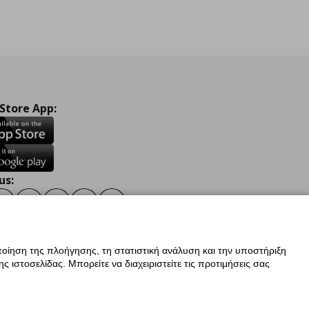
 Store App:
us:
ook
Instagram
TikTok
Youtube
Pinterest
Twitter
οίηση της πλοήγησης, τη στατιστική ανάλυση και την υποστήριξη
 ιστοσελίδας. Μπορείτε να διαχειριστείτε τις προτιμήσεις σας
ν Δεδομένων