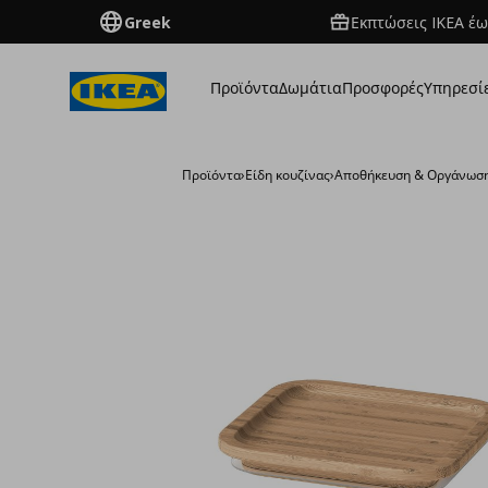
Greek
Εκπτώσεις IKEA έω
Προϊόντα
Δωμάτια
Προσφορές
Υπηρεσί
Προϊόντα
›
Είδη κουζίνας
›
Αποθήκευση & Οργάνωσ