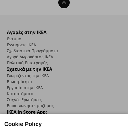
Back To Top
Αγορές στην IKEA
Έντυπα
Εγγυήσεις IKEA
Σχεδιαστικά Προγράμματα
Αγορά Δωρoκάρτας IKEA
Πολιτική Επιστροφής
Σχετικά με την IKEA
Γνωρίζοντας την IKEA
Βιωσιμότητα
Εργασία στην IKEA
Καταστήματα
Συχνές Ερωτήσεις
Επικοινωνήστε μαζί μας
IKEA in Store App:
Cookie Policy