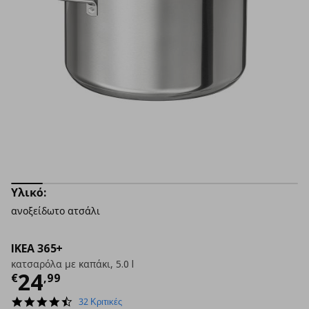
Υλικό:
ανοξείδωτο ατσάλι
IKEA 365+
κατσαρόλα με καπάκι, 5.0 l
Τρέχουσα τιμή
€ 24,99
24
€
,
99
4.7
32 Κριτικές