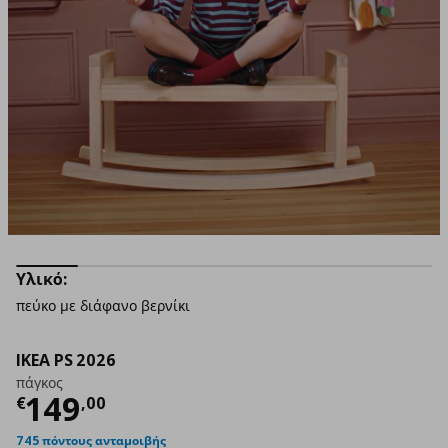
Υλικό:
πεύκο με διάφανο βερνίκι
IKEA PS 2026
πάγκος
Τρέχουσα τιμή
€ 149,00
149
€
,
00
745 πόντους ανταμοιβής