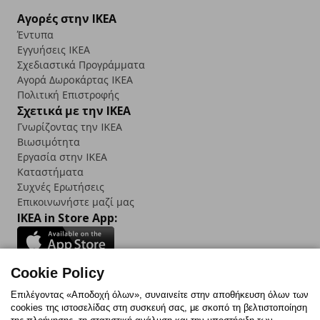
Αγορές στην IKEA
Έντυπα
Εγγυήσεις IKEA
Σχεδιαστικά Προγράμματα
Αγορά Δωρoκάρτας IKEA
Πολιτική Επιστροφής
Σχετικά με την IKEA
Γνωρίζοντας την IKEA
Βιωσιμότητα
Εργασία στην IKEA
Καταστήματα
Συχνές Ερωτήσεις
Επικοινωνήστε μαζί μας
IKEA in Store App:
Cookie Policy
Follow us:
Επιλέγοντας «Αποδοχή όλων», συναινείτε στην αποθήκευση όλων των
cookies της ιστοσελίδας στη συσκευή σας, με σκοπό τη βελτιστοποίηση
Facebook
Instagram
TikTok
Youtube
Pinterest
Twitter