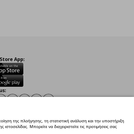
 Store App:
us:
ook
Instagram
TikTok
Youtube
Pinterest
Twitter
οίηση της πλοήγησης, τη στατιστική ανάλυση και την υποστήριξη
 ιστοσελίδας. Μπορείτε να διαχειριστείτε τις προτιμήσεις σας
ν Δεδομένων