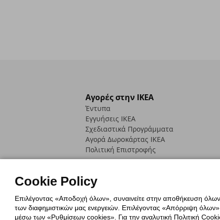
Αγορές στην IKEA
Έντυπα
Εγγυήσεις IKEA
Σχεδιαστικά Προγράμματα
Αγορά Δωρoκάρτας IKEA
Πολιτική Επιστροφής
Cookie Policy
Επιλέγοντας «Αποδοχή όλων», συναινείτε στην αποθήκευση όλων τ
των διαφημιστικών μας ενεργειών. Επιλέγοντας «Απόρριψη όλων», α
Πολιτική Cookies
Δήλωση ψηφιακή
μέσω των «Ρυθμίσεων cookies». Για την αναλυτική Πολιτική Cookie