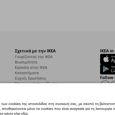
Σχετικά με την IKEA
IKEA in
Γνωρίζοντας την IKEA
Βιωσιμότητα
Εργασία στην IKEA
Καταστήματα
Follow 
Συχνές Ερωτήσεις
Επικοινωνήστε μαζί μας
Faceb
ων cookies της ιστοσελίδας στη συσκευή σας, με σκοπό τη βελτιστοπ
ποθηκεύονται μόνο τα cookies που είναι αναγκαία για τη λειτουργία της
ς προσβασιμότητας
Ρυθμίσεις cookies
Όροι Χρήσης
Γενική Πολιτική Προσωπικώ
s κάντε κλικ εδώ.