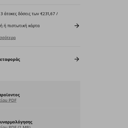
3 άτοκες δόσεις των €231,67 /
ή ή πιστωτική κάρτα
σσότερα
Μεταφοράς
προϊοντος
είου PDF
Συναρμολόγησης
ίου PDF (2 MB)