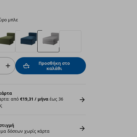
ύρο μπλε
Προσθήκη στο
καλάθι
κάρτα
άρτα: από
€19,31 / μήνα
έως 36
ς
στιγμή
μα δόσεων χωρίς κάρτα