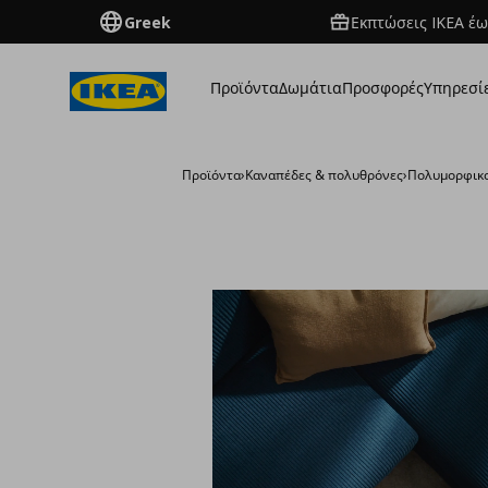
Greek
Εκπτώσεις IKEA έω
Προϊόντα
Δωμάτια
Προσφορές
Υπηρεσί
Προϊόντα
›
Καναπέδες & πολυθρόνες
›
Πολυμορφικο