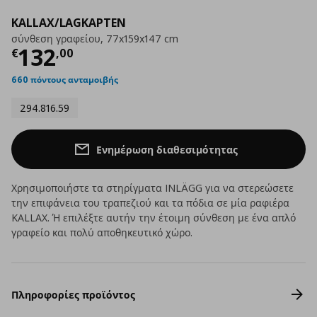
KALLAX/LAGKAPTEN
σύνθεση γραφείου, 77x159x147 cm
Τρέχουσα τιμή
€ 132,00
132
€
,
00
660 πόντους ανταμοιβής
294.816.59
Ενημέρωση διαθεσιμότητας
Χρησιμοποιήστε τα στηρίγματα INLÄGG για να στερεώσετε
την επιφάνεια του τραπεζιού και τα πόδια σε μία ραφιέρα
KALLAX. Ή επιλέξτε αυτήν την έτοιμη σύνθεση με ένα απλό
γραφείο και πολύ αποθηκευτικό χώρο.
Πληροφορίες προϊόντος