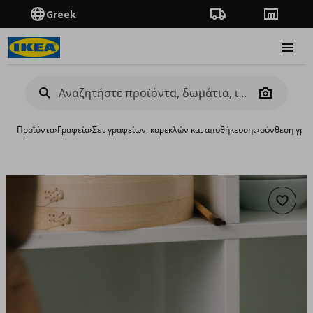
Greek
Πορεία παραγγελίας
Καταστή
Burge
Camera
Προϊόντα
›
Γραφεία
›
Σετ γραφείων, καρεκλών και αποθήκευσης
›
σύνθεση γρα
Προσθή