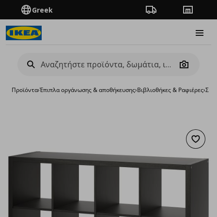
Greek
Πορεία παραγγελίας
Καταστή
Burge
Camera
Προϊόντα
›
Έπιπλα οργάνωσης & αποθήκευσης
›
Βιβλιοθήκες & Ραφιέρες
›
Σύσ
Προσθή