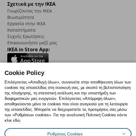
Σχετικά με την IKEA
Γνωρίζοντας την IKEA
Βιωσιμότητα
Εργασία στην IKEA
Καταστήματα
Συχνές Ερωτήσεις
Επικοινωνήστε μαζί μας
IKEA in Store App:
Cookie Policy
Follow us:
Επιλέγοντας «Αποδοχή όλων», συναινείτε στην αποθήκευση όλων των
cookies της ιστοσελίδας στη συσκευή σας, με σκοπό τη βελτιστοποίηση
Facebook
Instagram
TikTok
Youtube
Pinterest
Twitter
της πλοήγησης, τη στατιστική ανάλυση και την υποστήριξη των
διαφημιστικών μας ενεργειών. Επιλέγοντας «Απόρριψη όλων»,
αποθηκεύονται μόνο τα cookies που είναι αναγκαία για τη λειτουργία
της ιστοσελίδας. Μπορείτε να διαχειριστείτε τις προτιμήσεις σας μέσω
των «Ρυθμίσεων cookies». Για την αναλυτική Πολιτική Cookies κάντε
κλικ εδώ.
Πολιτική Cookies
Δήλωση ψηφιακής προσβασιμότητας
Ρυθμίσεις Cookies
Ρυθμίσεις cookies
Όροι Χρήσης