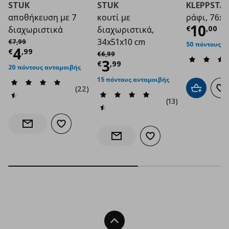
STUK
STUK
KLEPPSTA
αποθήκευση με 7
κουτί με
ράφι, 76x5
Τρέχο
10
€
,
00
διαχωριστικά
διαχωριστικά,
Αρχική τιμή
€ 7,99
34x51x10 cm
€
7
,
99
50 πόντους α
Τρέχουσα τιμή
€ 4,99
4
Αρχική τιμή
€ 6,99
€
,
99
€
6
,
99
Τρέχουσα τιμή
€ 3
3
€
,
99
20 πόντους ανταμοιβής
15 πόντους ανταμοιβής
(22)
Προσθήκη 
Πρ
(13)
Προσθήκη στα αγαπημένα
Ενημέρωση διαθεσιμότητας
Προσθήκη στα αγαπημέν
Ενημέρωση διαθεσιμότητας
Back To Top