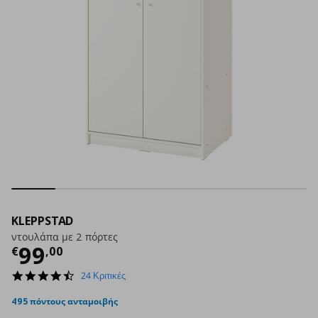
KLEPPSTAD
ντουλάπα με 2 πόρτες
Τρέχουσα τιμή
€ 99,00
99
€
,
00
4.6
24 Κριτικές
star
rating
495 πόντους ανταμοιβής