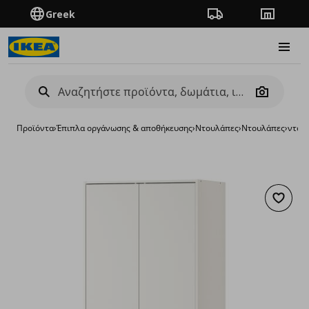
Greek
Πορεία παραγγελίας
Καταστή
Burge
Camera
Προϊόντα
›
Έπιπλα οργάνωσης & αποθήκευσης
›
Ντουλάπες
›
Ντουλάπες
›
ντου
Προσθή