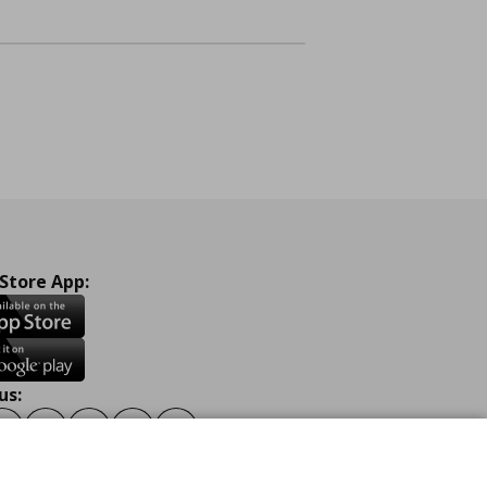
 Store App:
us:
ook
Instagram
TikTok
Youtube
Pinterest
Twitter