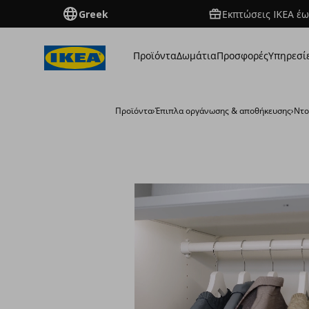
Greek
Εκπτώσεις IKEA έω
Προϊόντα
Δωμάτια
Προσφορές
Υπηρεσί
Προϊόντα
›
Έπιπλα οργάνωσης & αποθήκευσης
›
Ντο