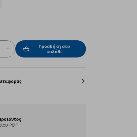
Προσθήκη στο
καλάθι
Μεταφοράς
προϊοντος
είου PDF