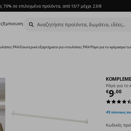
ς 70% σε επιλεγμένα προϊόντα, από 13/7 μέχρι 23/8
ες
Έμπνευση
υλάπες PAX
›
Εσωτερικά εξαρτήματα για ντουλάπες PAX
›
Ράγα για το κρέμασμα τ
KOMPLEM
Ράγα για το
Τρέχ
9
€
,
00
45 πόντους α
Κωδικός προ