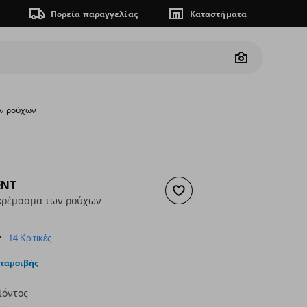
Πορεία παραγγελίας
Καταστήματα
Camera
ων ρούχων
ENT
Προσθήκη στα αγαπημένα
 κρέμασμα των ρούχων
ουσα τιμή
€ 9,00
4.4
14 Κριτικές
star
rating
νταμοιβής
ϊόντος