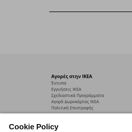
Αγορές στην IKEA
Έντυπα
Εγγυήσεις IKEA
Σχεδιαστικά Προγράμματα
Αγορά Δωρoκάρτας IKEA
Πολιτική Επιστροφής
Cookie Policy