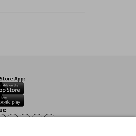
 Store App:
us:
ook
Instagram
TikTok
Youtube
Pinterest
Twitter