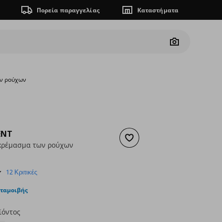
Πορεία παραγγελίας
Καταστήματα
Camera
ων ρούχων
ENT
Προσθήκη στα αγαπημένα
 κρέμασμα των ρούχων
ουσα τιμή
€ 9,00
4.8
12 Κριτικές
star
rating
νταμοιβής
ϊόντος