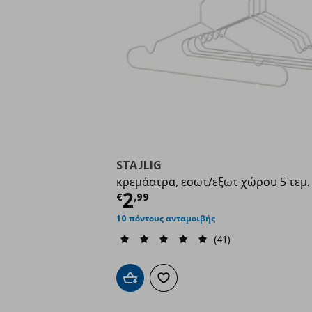
STAJLIG
κρεμάστρα, εσωτ/εξωτ χώρου 5 τεμ.
Τρέχουσα τιμή
€ 2,9
2
€
,
99
10 πόντους ανταμοιβής
(41)
Προσθήκη στο καλάθι
Προσθήκη στα αγαπημένα