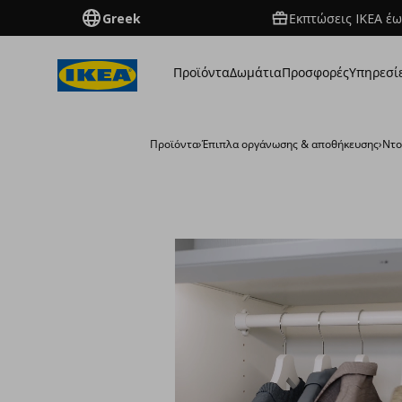
Greek
Εκπτώσεις IKEA έω
Προϊόντα
Δωμάτια
Προσφορές
Υπηρεσί
Προϊόντα
›
Έπιπλα οργάνωσης & αποθήκευσης
›
Ντο