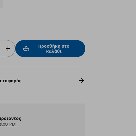
Προσθήκη στο
καλάθι
Μεταφοράς
προϊοντος
είου PDF