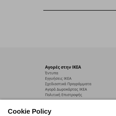
Αγορές στην IKEA
Έντυπα
Εγγυήσεις IKEA
Σχεδιαστικά Προγράμματα
Αγορά Δωρoκάρτας IKEA
Πολιτική Επιστροφής
Cookie Policy